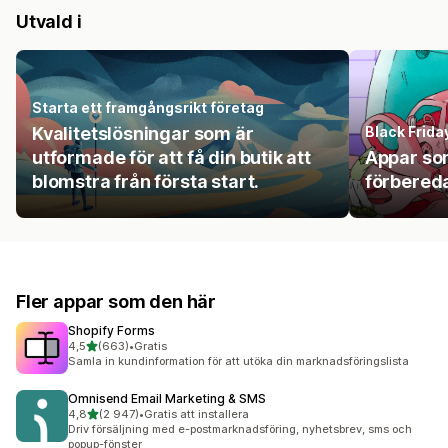
Utvald i
Starta ett framgångsrikt företag
Kvalitetslösningar som är
Black Frid
utformade för att få din butik att
Appar som
blomstra från första start.
förbered
Fler appar som den här
Shopify Forms
av 5 stjärnor
4,5
(663)
•
Gratis
663 recensioner totalt
Samla in kundinformation för att utöka din marknadsföringslista
Omnisend Email Marketing & SMS
av 5 stjärnor
4,8
(2 947)
•
Gratis att installera
2947 recensioner totalt
Driv försäljning med e-postmarknadsföring, nyhetsbrev, sms och
popup-fönster