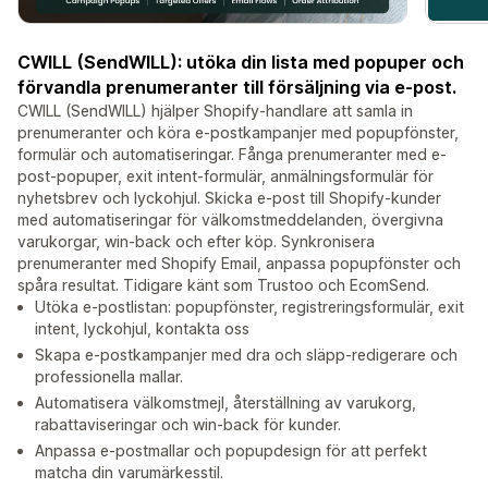
CWILL (SendWILL): utöka din lista med popuper och
förvandla prenumeranter till försäljning via e-post.
CWILL (SendWILL) hjälper Shopify-handlare att samla in
prenumeranter och köra e-postkampanjer med popupfönster,
formulär och automatiseringar. Fånga prenumeranter med e-
post-popuper, exit intent-formulär, anmälningsformulär för
nyhetsbrev och lyckohjul. Skicka e-post till Shopify-kunder
med automatiseringar för välkomstmeddelanden, övergivna
varukorgar, win-back och efter köp. Synkronisera
prenumeranter med Shopify Email, anpassa popupfönster och
spåra resultat. Tidigare känt som Trustoo och EcomSend.
Utöka e-postlistan: popupfönster, registreringsformulär, exit
intent, lyckohjul, kontakta oss
Skapa e-postkampanjer med dra och släpp-redigerare och
professionella mallar.
Automatisera välkomstmejl, återställning av varukorg,
rabattaviseringar och win-back för kunder.
Anpassa e-postmallar och popupdesign för att perfekt
matcha din varumärkesstil.