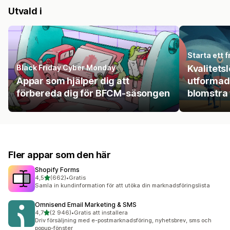
Utvald i
Starta ett 
Black Friday Cyber Monday
Kvalitets
Appar som hjälper dig att
utformade 
förbereda dig för BFCM-säsongen
blomstra 
Fler appar som den här
Shopify Forms
av 5 stjärnor
4,5
(662)
•
Gratis
662 recensioner totalt
Samla in kundinformation för att utöka din marknadsföringslista
Omnisend Email Marketing & SMS
av 5 stjärnor
4,7
(2 946)
•
Gratis att installera
2946 recensioner totalt
Driv försäljning med e-postmarknadsföring, nyhetsbrev, sms och
popup-fönster