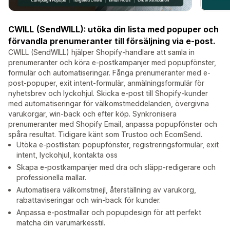
CWILL (SendWILL): utöka din lista med popuper och
förvandla prenumeranter till försäljning via e-post.
CWILL (SendWILL) hjälper Shopify-handlare att samla in
prenumeranter och köra e-postkampanjer med popupfönster,
formulär och automatiseringar. Fånga prenumeranter med e-
post-popuper, exit intent-formulär, anmälningsformulär för
nyhetsbrev och lyckohjul. Skicka e-post till Shopify-kunder
med automatiseringar för välkomstmeddelanden, övergivna
varukorgar, win-back och efter köp. Synkronisera
prenumeranter med Shopify Email, anpassa popupfönster och
spåra resultat. Tidigare känt som Trustoo och EcomSend.
Utöka e-postlistan: popupfönster, registreringsformulär, exit
intent, lyckohjul, kontakta oss
Skapa e-postkampanjer med dra och släpp-redigerare och
professionella mallar.
Automatisera välkomstmejl, återställning av varukorg,
rabattaviseringar och win-back för kunder.
Anpassa e-postmallar och popupdesign för att perfekt
matcha din varumärkesstil.