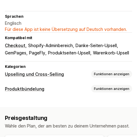
Sprachen
Englisch
Für diese App ist keine Übersetzung auf Deutsch vorhanden.
Kompatibel mit
Checkout
Shopify-Adminbereich
Danke-Seiten-Upsell
GemPages
PageFly
Produktseiten-Upsell
Warenkorb-Upsell
Kategorien
Upselling und Cross-Selling
Funktionen anzeigen
Anpassung
Produktbündelung
Funktionen anzeigen
Warenkorb-Upselling
Checkout-Upselling
Bundle-Typen
Produktseiten-Upselling
Fortschrittsleiste
Feste Bundles
Mix-and-Match-Bundles
Danke-Seite für Upselling
Add-ons mit einem Klick
Preisgestaltung
Varianten-Bundles
Fixierter Warenkorb
Warenkorbeinschub
Pop-ups
Wähle den Plan, der am besten zu deinem Unternehmen passt.
Bundles mit unendlich vielen Möglichkeiten
Benutzerdefinierte CSS
Benutzerdefiniertes HTML
Zusammenstellen einer Box
Upselling-Bundles
Drag-&-Drop-Editor
Mehrere Währungen