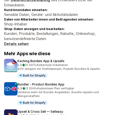
Entwicklerin.
Kund:innendaten einsehen:
Sensible Daten, Geräte- und Aktivitätsdaten
Daten von Mitarbeiter:innen und Beitragenden einsehen:
Shop-Inhaber
Shop-Daten anzeigen und bearbeiten:
Kunden, Produkte, Bestellungen, Rabatte, Onlineshop,
benutzerdefinierte Daten
Details sehen
Mehr Apps wie diese
Kaching Bundles App & Upsells
von 5 Sternen
5,0
(5.097)
•
Kostenlose Installation
5097 Rezensionen insgesamt
AOV steigern mit Staffelpreisen, Produkt-Bundles & Upsells
Built for Shopify
Bundler ‑ Product Bundles App
von 5 Sternen
4,9
(2.504)
•
Kostenloser Plan verfügbar
2504 Rezensionen insgesamt
Verdiene mehr mit Bundle-Angeboten, Bundle-Upsells und
Mengenstaffeln
Built for Shopify
Upsell & Cross Sell — Selleasy