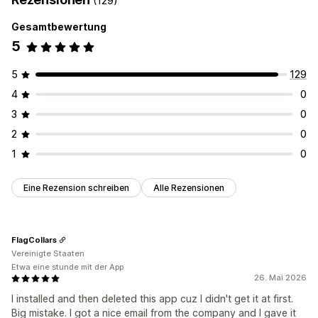
(129)
Gesamtbewertung
5
5
129
4
0
3
0
2
0
1
0
Eine Rezension schreiben
Alle Rezensionen
FlagCollars
Vereinigte Staaten
Etwa eine stunde mit der App
26. Mai 2026
I installed and then deleted this app cuz I didn't get it at first.
Big mistake. I got a nice email from the company and I gave it