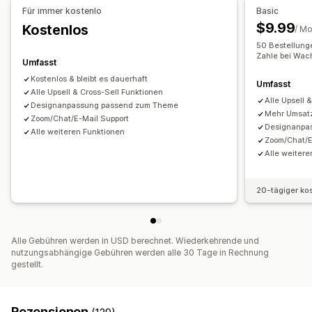
Für immer kostenlo
Basic
Cross-Selling-Bundles
Häufig zusammen gekauft
Mehrere Sprachen
Benutzerdefinierte Regeln
$9.99
Kostenlos
/ M
Ähnliche Produkte
Digitale Produkte
Physische Produkte
Angebote und Empfehlungen
50 Bestellunge
Individuelle Bundles
Zahle bei Wac
Kostenlose Geschenke
Kostenloser Versand
Umfasst
Die Preise kannst du festlegen
Produkt-Add-ons
Produktempfehlungen
Kostenlos & bleibt es dauerhaft
Umfasst
Feste Preisgestaltung
Alle Upsell & Cross-Sell Funktionen
Mengenstaffelungen
Rabatte
Häufig zusammen gekauft
Bundles
Mengenstaffelungen
Alle Upsell 
Designanpassung passend zum Theme
Mengenrabatte
Pauschalrabatte
Warenkorbrabatte
Mengenrabatte
KI-Empfehlungen
Mehr Umsatz
Zoom/Chat/E-Mail Support
Designanpa
Kostenloser Versand
BOGO
Dynamische Preise
Priorisierte Auftragsabwicklung
Alle weiteren Funktionen
Zoom/Chat/E
Individuelle Preise
Alle weitere
Analysen
Klickraten
Conversion-Raten
Empfehlungsleistung
20-tägiger ko
Optimierungsvorschläge
Funnel-Leistung
Alle Gebühren werden in USD berechnet. Wiederkehrende und
nutzungsabhängige Gebühren werden alle 30 Tage in Rechnung
gestellt.
Rezensionen