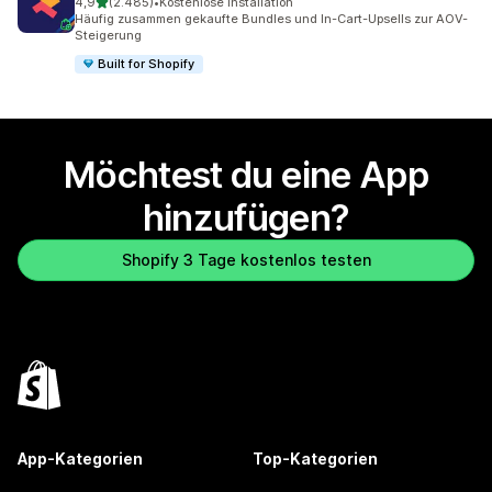
von 5 Sternen
4,9
(2.485)
•
Kostenlose Installation
2485 Rezensionen insgesamt
Häufig zusammen gekaufte Bundles und In-Cart-Upsells zur AOV-
Steigerung
Built for Shopify
Möchtest du eine App
hinzufügen?
Shopify 3 Tage kostenlos testen
App-Kategorien
Top-Kategorien