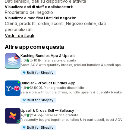
Dati sensibili, dati su dispositivo e attività
Visualizza dati di staff e collaboratori:
Proprietario del negozio
Visualizza e modifica i dati del negozio:
Clienti, prodotti, ordini, sconti, Negozio online, dati
personalizzati
Vedi i dettagli
Altre app come questa
Kaching Bundles App & Upsells
stelle su 5
5,0
(5.101)
•
Installazione gratuita
5101 recensioni totali
Boost AOV with quantity breaks, product bundles & upsell app
Built for Shopify
Bundler ‑ Product Bundles App
stelle su 5
4,9
(2.500)
•
Piano gratuito disponibile
2500 recensioni totali
Earn more with bundle offers, bundle upsells & quantity breaks
Built for Shopify
Upsell & Cross Sell — Selleasy
stelle su 5
4,9
(2.485)
•
Installazione gratuita
2485 recensioni totali
Frequently bought together bundles & in cart upsell, boost AOV
Built for Shopify