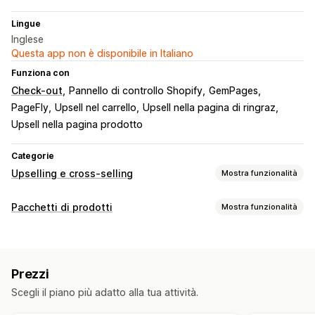
Lingue
Inglese
Questa app non è disponibile in Italiano
Funziona con
Check-out
Pannello di controllo Shopify
GemPages
PageFly
Upsell nel carrello
Upsell nella pagina di ringraz
Upsell nella pagina prodotto
Categorie
Upselling e cross-selling
Mostra funzionalità
Personalizzazione
Pacchetti di prodotti
Mostra funzionalità
Upselling nel carrello
Upselling al check-out
Tipi di pacchetti
Upselling nella pagina del prodotto
Barra di avanzamento
Pacchetti fissi
Pacchetti mix-and-match
Upselling nella pagina di ringraziamento
Prezzi
Pacchetti di varianti
Pacchetti con opzioni infinite
Componenti aggiuntivi con un clic
Carrello fisso
Scegli il piano più adatto alla tua attività.
Crea una confezione
Pacchetti di upselling
Finestra del carrello
Pop-up
CSS personalizzato
Pacchetti di cross-selling
Spesso acquistati insieme
HTML personalizzato
Editor drag-and-drop
Multivaluta