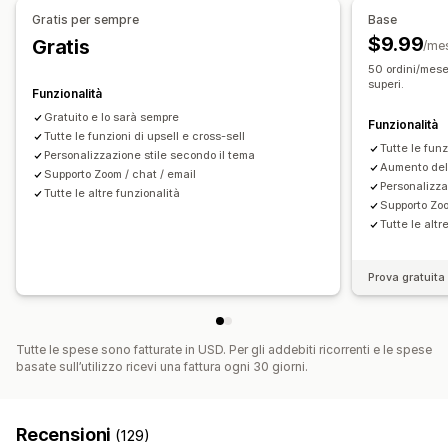
Gratis per sempre
Base
Prodotti correlati
Prodotti digitali
Prodotti fisici
Multilingua
Regole personalizzate
$9.99
Gratis
/me
Pacchetti personalizzati
Offerte e raccomandazioni
50 ordini/mese 
Prezzi impostabili
superi.
Omaggi
Spedizione gratuita
Funzionalità
Prezzi fissi
Scaglioni di quantità
Sconti
Sconti sui volumi
Componenti aggiuntivi del prodotto
Prodotti consigliati
Gratuito e lo sarà sempre
Funzionalità
Sconti forfettari
Tutte le funzioni di upsell e cross-sell
Sconti sul carrello
Spedizione gratuita
Spesso acquistati insieme
Pacchetti
Scaglioni di quantità
Tutte le funz
Personalizzazione stile secondo il tema
Paga uno, prendi due
Prezzi dinamici
Prezzi personalizzati
Sconti sui volumi
Raccomandazioni tramite IA
Aumento del
Supporto Zoom / chat / email
Personalizza
Elaborazione prioritaria
Tutte le altre funzionalità
Supporto Zoo
Tutte le altr
Analisi
Percentuali di clic
Tassi di conversione
Prova gratuita 
Performance delle raccomandazioni
Suggerimenti di ottimizzazione
Prestazioni del funnel
Tutte le spese sono fatturate in USD. Per gli addebiti ricorrenti e le spese
basate sull’utilizzo ricevi una fattura ogni 30 giorni.
Recensioni
(129)