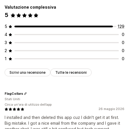
Valutazione complessiva
5
5
129
4
0
3
0
2
0
1
0
Scrivi una recensione
Tutte le recensioni
FlagCollars
Stati Uniti
Circa un'ora di utilizzo dell’app
26 maggio 2026
I installed and then deleted this app cuz I didn't get it at first.
Big mistake. I got a nice email from the company and I gave it
another shot. I was still a bit confused but tech support