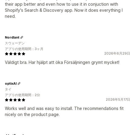
their app better and even how to use it in conjuction with
Shopify's Search & Discovery app. Now it does everything I
need.
Nordlant
スウェーデン
アプリの使用期間：3ヶ月
2026年6月29日
Väldigt bra. Har hjälpt att öka Försäljningen grymt mycket!
optixAI
タイ
アプリの使用期間：2分
2026年5月17日
Works well and was easy to install. The recommendations fit
nicely on the product page.