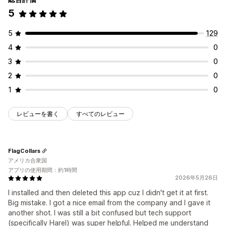
5
5
129
4
0
3
0
2
0
1
0
レビューを書く
すべてのレビュー
FlagCollars
アメリカ合衆国
アプリの使用期間：約1時間
2026年5月26日
I installed and then deleted this app cuz I didn't get it at first.
Big mistake. I got a nice email from the company and I gave it
another shot. I was still a bit confused but tech support
(specifically Harel) was super helpful. Helped me understand