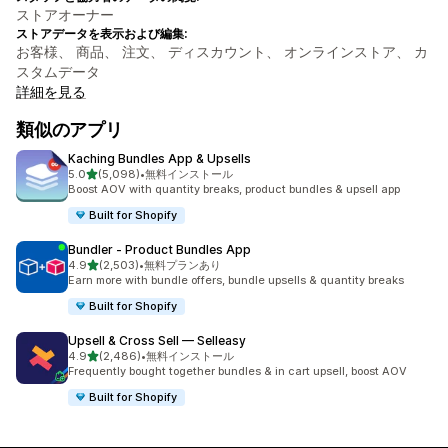
ストアオーナー
ストアデータを表示および編集:
お客様、 商品、 注文、 ディスカウント、 オンラインストア、 カ
スタムデータ
詳細を見る
類似のアプリ
Kaching Bundles App & Upsells
5つ星中
5.0
(5,098)
•
無料インストール
合計レビュー数：5098件
Boost AOV with quantity breaks, product bundles & upsell app
Built for Shopify
Bundler ‑ Product Bundles App
5つ星中
4.9
(2,503)
•
無料プランあり
合計レビュー数：2503件
Earn more with bundle offers, bundle upsells & quantity breaks
Built for Shopify
Upsell & Cross Sell — Selleasy
5つ星中
4.9
(2,486)
•
無料インストール
合計レビュー数：2486件
Frequently bought together bundles & in cart upsell, boost AOV
Built for Shopify