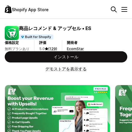
Shopify App Store
商品レコメンド & アップセル • ES
Built for Shopify
価格設定
評価
開発者
無料プランあり
5.0
(129)
EcomStar
インストール
デモストアを表示する