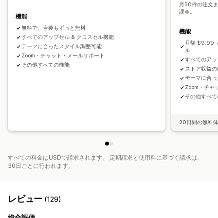
よく同時購入される商品
バンドル
数量割引
月50件の注文
ボリュームディスカウント
一律割引
カートディスカウント
課金。
ボリュームディスカウント
AIによるおすすめ
優先処理
機能
無料配送
BOGO
動的価格設定
カスタム価格
無料で、今後もずっと無料
機能
分析
すべてのアップセル & クロスセル機能
月額 $9.
クリックスルー率
コンバージョン率
テーマに合ったスタイル調整可能
ル
Zoom・チャット・メールサポート
おすすめ情報のパフォーマンス
最適化の提案
すべてのアッ
その他すべての機能
ストア収益の
ファネルのパフォーマンス
テーマに合っ
Zoom・チ
その他すべて
20日間の無料
すべての料金はUSDで請求されます。 定期請求と使用料に基づく請求は、
30日ごとに行われます。
レビュー
(129)
総合評価