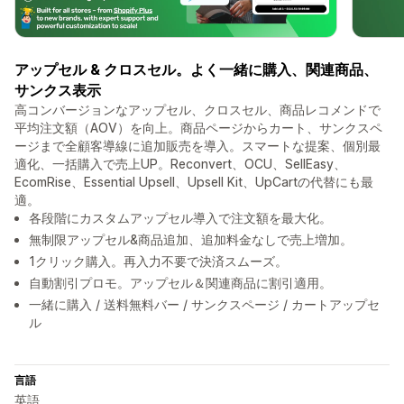
アップセル & クロスセル。よく一緒に購入、関連商品、
サンクス表示
高コンバージョンなアップセル、クロスセル、商品レコメンドで
平均注文額（AOV）を向上。商品ページからカート、サンクスペ
ージまで全顧客導線に追加販売を導入。スマートな提案、個別最
適化、一括購入で売上UP。Reconvert、OCU、SellEasy、
EcomRise、Essential Upsell、Upsell Kit、UpCartの代替にも最
適。
各段階にカスタムアップセル導入で注文額を最大化。
無制限アップセル&商品追加、追加料金なしで売上増加。
1クリック購入。再入力不要で決済スムーズ。
自動割引プロモ。アップセル＆関連商品に割引適用。
一緒に購入 / 送料無料バー / サンクスページ / カートアップセ
ル
言語
英語