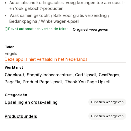
Automatische kortingsacties: voeg kortingen toe aan upsell-
en ‘ook gekocht’-producten
Vaak samen gekocht / Balk voor gratis verzending /
Bedankpagina / Winkelwagen-upsell
Bevat automatisch vertaalde tekst
Origineel weergeven
Talen
Engels
Deze app is niet vertaald in het Nederlands
Werkt met
Checkout
Shopify-beheercentrum
Cart Upsell
GemPages
PageFly
Product Page Upsell
Thank You Page Upsell
Categorieën
Upselling en cross-selling
Functies weergeven
Aanpassing
Productbundels
Functies weergeven
Upselling in winkelwagen
Upselling bij checkout
Soorten bundels
Upselling op de productpagina
Voortgangsbalk