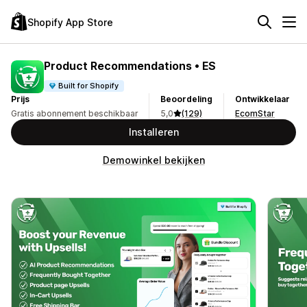
Shopify App Store
Product Recommendations • ES
Built for Shopify
Prijs
Beoordeling
Ontwikkelaar
Gratis abonnement beschikbaar
5,0
(129)
EcomStar
Installeren
Demowinkel bekijken