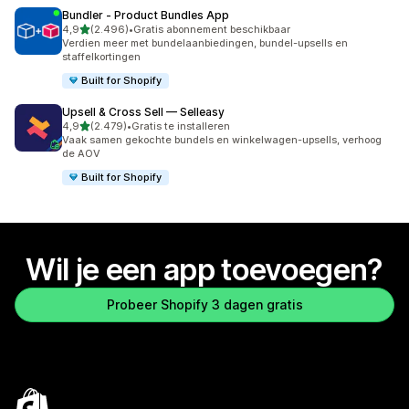
Bundler ‑ Product Bundles App
van 5 sterren
4,9
(2.496)
•
Gratis abonnement beschikbaar
2496 recensies in totaal
Verdien meer met bundelaanbiedingen, bundel-upsells en
staffelkortingen
Built for Shopify
Upsell & Cross Sell — Selleasy
van 5 sterren
4,9
(2.479)
•
Gratis te installeren
2479 recensies in totaal
Vaak samen gekochte bundels en winkelwagen-upsells, verhoog
de AOV
Built for Shopify
Wil je een app toevoegen?
Probeer Shopify 3 dagen gratis