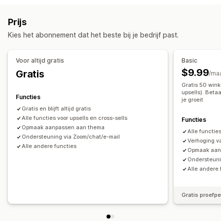
Vaste bundels
Mix-and-match-bundels
Variantbundels
Upselling op de bedankpagina
Add-ons in één klik
Prijs
Bundels met oneindige opties
Zelf samenstellen
Sticky winkelwagen
Winkelwagenoptie
Pop-ups
Kies het abonnement dat het beste bij je bedrijf past.
Upsell-bundels
Cross-sell-bundels
Vaak samen gekocht
Aangepaste CSS
Aangepaste HTML
Gerelateerde producten
Digitale producten
Drag-and-drop-editor
Meerdere valuta
Meerdere talen
Voor altijd gratis
Basic
Fysieke producten
Bundels op maat
Aangepaste regels
$9.99
Gratis
/ma
Prijzen die je kunt instellen
Aanbiedingen en aanbevelingen
Gratis 50 wink
Vaste prijzen
Kwantumkortingen
Kortingen
upsells). Beta
Gratis artikelen
Gratis verzending
Functies
je groeit
Volumekortingen
Forfaitaire kortingen
Add-ons voor producten
Productaanbevelingen
Gratis en blijft altijd gratis
Winkelwagenkortingen
Alle functies voor upsells en cross-sells
Gratis verzending
Functies
Vaak samen gekocht
Bundles
Kwantumkortingen
Opmaak aanpassen aan thema
Twee voor de prijs van één
Dynamische prijzen
Alle functie
Volumekortingen
AI-aanbevelingen
Prioriteitsverwerking
Ondersteuning via Zoom/chat/e-mail
Verhoging v
Aangepaste prijzen
Alle andere functies
Opmaak aan
Analytics
Ondersteuni
Doorklikpercentages
Conversiepercentages
Alle andere 
Aanbevelingsprestaties
Suggesties voor optimalisatie
Funnelprestaties
Gratis proefp