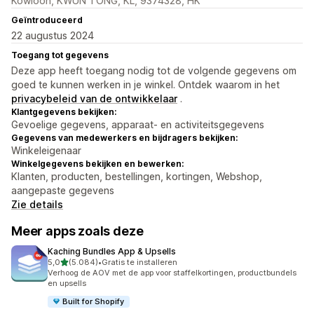
Kowloon, KWUN TONG, KL, 9374328, HK
Geïntroduceerd
22 augustus 2024
Toegang tot gegevens
Deze app heeft toegang nodig tot de volgende gegevens om
goed te kunnen werken in je winkel. Ontdek waarom in het
privacybeleid van de ontwikkelaar
.
Klantgegevens bekijken:
Gevoelige gegevens, apparaat- en activiteitsgegevens
Gegevens van medewerkers en bijdragers bekijken:
Winkeleigenaar
Winkelgegevens bekijken en bewerken:
Klanten, producten, bestellingen, kortingen, Webshop,
aangepaste gegevens
Zie details
Meer apps zoals deze
Kaching Bundles App & Upsells
van 5 sterren
5,0
(5.084)
•
Gratis te installeren
5084 recensies in totaal
Verhoog de AOV met de app voor staffelkortingen, productbundels
en upsells
Built for Shopify