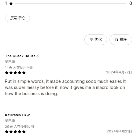
1
0
撰写评论
优化
排序
The Quack House
黎巴嫩
14天 人在使用应用
2024年4月22日
Put in simple words, it made accounting sooo much easier. It
was super messy before it, now it gives me a macro look on
how the business is doing.
KitCrates LB
黎巴嫩
29天 人在使用应用
2024年4月21日