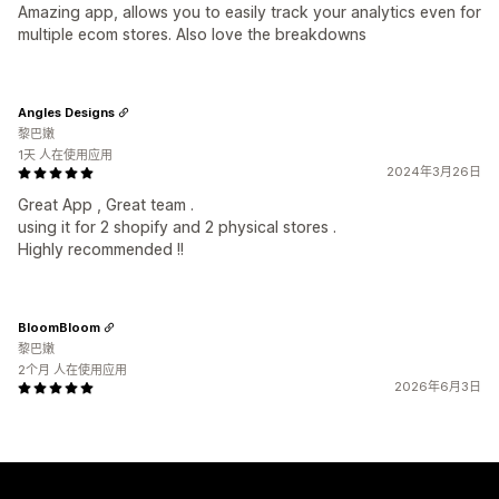
Amazing app, allows you to easily track your analytics even for
multiple ecom stores. Also love the breakdowns
Angles Designs
黎巴嫩
1天 人在使用应用
2024年3月26日
Great App , Great team .
using it for 2 shopify and 2 physical stores .
Highly recommended !!
BloomBloom
黎巴嫩
2个月 人在使用应用
2026年6月3日