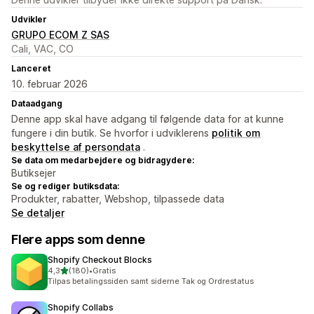
Udvikler
GRUPO ECOM Z SAS
Cali, VAC, CO
Lanceret
10. februar 2026
Dataadgang
Denne app skal have adgang til følgende data for at kunne
fungere i din butik. Se hvorfor i udviklerens
politik om
beskyttelse af persondata
.
Se data om medarbejdere og bidragydere:
Butiksejer
Se og rediger butiksdata:
Produkter, rabatter, Webshop, tilpassede data
Se detaljer
Flere apps som denne
Shopify Checkout Blocks
ud af 5 stjerner
4,3
(180)
•
Gratis
180 anmeldelser i alt
Tilpas betalingssiden samt siderne Tak og Ordrestatus
Shopify Collabs