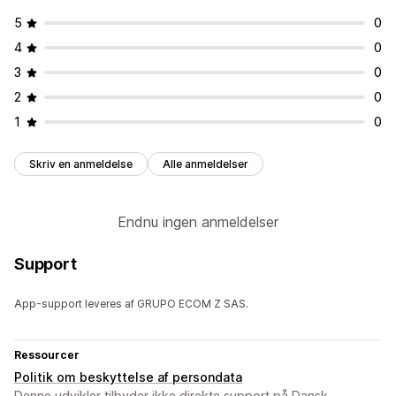
5
0
4
0
3
0
2
0
1
0
Skriv en anmeldelse
Alle anmeldelser
Endnu ingen anmeldelser
Support
App-support leveres af GRUPO ECOM Z SAS.
Ressourcer
Politik om beskyttelse af persondata
Denne udvikler tilbyder ikke direkte support på Dansk.