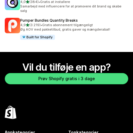
ud af 5 stjerner
4,0
(384)
•
Gratis at installere
384 anmeldelser i alt
Samarbejd med influencere for at promovere dit brand og skabe
salg
Pumper Bundles Quantity Breaks
ud af 5 stjerner
4,9
(3.219)
•
Gratis abonnement tilgængeligt
3219 anmeldelser i alt
Øg AOV med pakketilbud, gratis gaver og mængderabat!
Built for Shopify
Vil du tilføje en app?
Prøv Shopify gratis i 3 dage
Appkategorier
Topkategorier