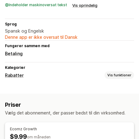
Indeholder maskinoversat tekst
Vis oprindelig
Sprog
Spansk og Engelsk
Denne app er ikke oversat til Dansk
Fungerer sammen med
Betaling
Kategorier
Rabatter
Vis funktioner
Rabattyper
Rabatter i indkøbskurv
Gaver
Bannere
Priser
Tilpassede rabatter
Vælg det abonnement, der passer bedst til din virksomhed.
Administration af rabatter
Udløsere og regler
Ecomz Growth
$9.99
om måneden