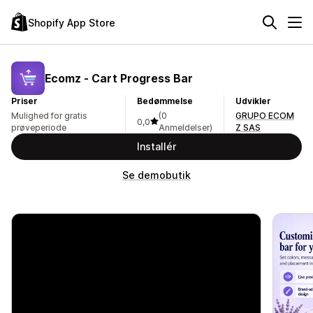
Shopify App Store
Ecomz ‑ Cart Progress Bar
Priser
Bedømmelse
Udvikler
Mulighed for gratis
(0
GRUPO ECOM
0,0
prøveperiode
Anmeldelser)
Z SAS
Installér
Se demobutik