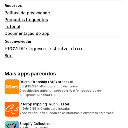
Recursos
Política de privacidade
Perguntas frequentes
Tutorial
Documentação do app
Desenvolvedor
PROVIDIO, trgovina in storitve, d.o.o.
Site
Mais apps parecidos
DSers: Dropship+AliExpress+AI
de 5 estrelas
5,0
(5.924)
•
Plano gratuito disponível
5924 avaliações ao todo
Dropshipping automatizado com IA e fornecedores do
AliExpress/Alibaba/EUA
CJdropshipping: Much Faster
de 5 estrelas
4,9
(2.551)
•
Grátis para instalar
2551 avaliações ao todo
Você vende, nós buscamos os produtos e enviamos para você!
Shopify Collective
de 5 estrelas