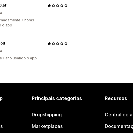
.БГ
ia
imadamente 7 horas
o o app
ood
ia
e 1 ano usando o app
p
Principais categorias
Recursos
Dropshipping
Central de a
os
Marketplaces
Documentaç