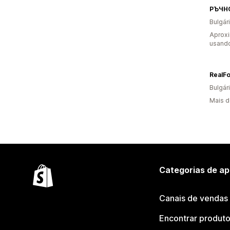
РЪЧНО
Bulgár
Aprox
usand
RealF
Bulgár
Mais d
Categorias de ap
Canais de vendas
Encontrar produt