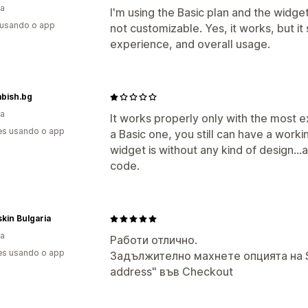
ia
I'm using the Basic plan and the widge
 usando o app
not customizable. Yes, it works, but it
experience, and overall usage.
bish.bg
ia
It works properly only with the most e
es usando o app
a Basic one, you still can have a worki
widget is without any kind of design..
code.
kin Bulgaria
ia
Работи отлично.
es usando o app
Задължително махнете опцията на Sho
address" във Checkout