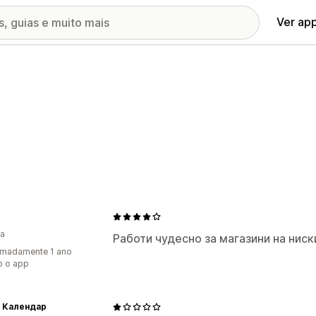
Ver ap
ia
Работи чудесно за магазини на ниск
imadamente 1 ano
o o app
 Календар