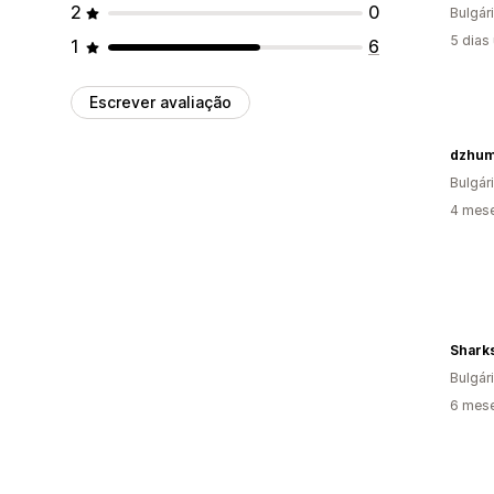
2
0
Bulgár
5 dias
1
6
Escrever avaliação
dzhum
Bulgár
4 mes
Sharks
Bulgár
6 mes