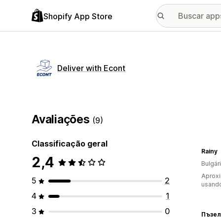
Shopify App Store
Deliver with Econt
Avaliações
(9)
Classificação geral
Rainy
2,4
Bulgár
Aprox
5
2
usand
4
1
3
0
Пъзел