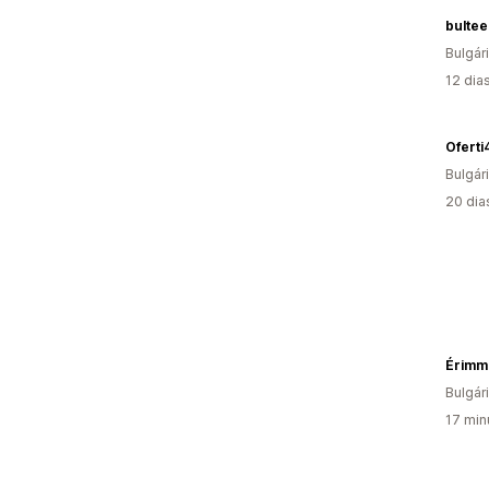
bultee
Bulgár
12 dia
Ofert
Bulgár
20 dia
Érimm
Bulgár
17 min