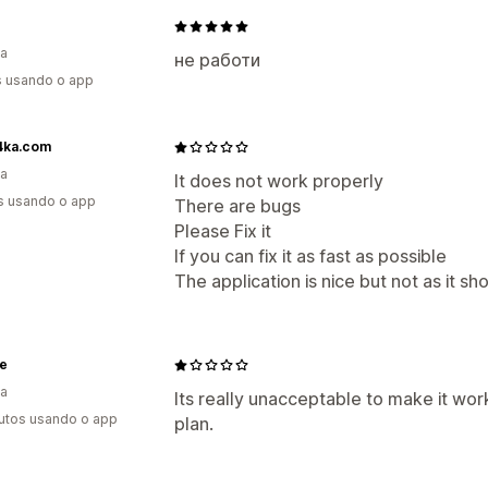
ia
не работи
s usando o app
i4ka.com
ia
It does not work properly
s usando o app
There are bugs
Please Fix it
If you can fix it as fast as possible
The application is nice but not as it sh
e
ia
Its really unacceptable to make it wo
utos usando o app
plan.