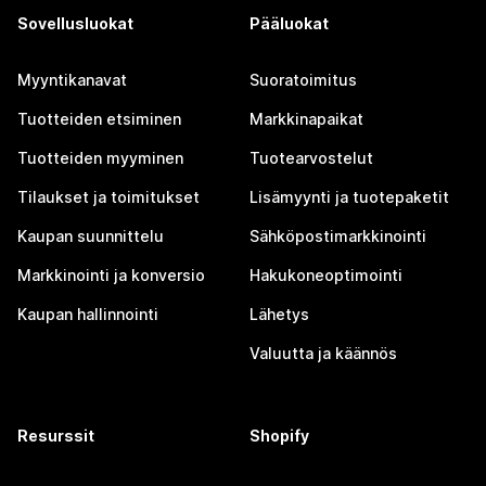
Sovellusluokat
Pääluokat
Myyntikanavat
Suoratoimitus
Tuotteiden etsiminen
Markkinapaikat
Tuotteiden myyminen
Tuotearvostelut
Tilaukset ja toimitukset
Lisämyynti ja tuotepaketit
Kaupan suunnittelu
Sähköpostimarkkinointi
Markkinointi ja konversio
Hakukoneoptimointi
Kaupan hallinnointi
Lähetys
Valuutta ja käännös
Resurssit
Shopify