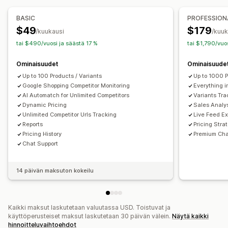
Valvonta
BASIC
PROFESSION
Hintaseuranta
Hintahälytykset
A/B-testaus
Hintahistoria
$49
$179
/kuukausi
/kuuk
Trendianalyysi
Raportit
Kilpailijaseuranta
Dashboardit
tai $490/vuosi ja säästä 17 %
tai $1,790/vuo
Analytiikka
Ominaisuudet
Ominaisuude
Up to 100 Products / Variants
Up to 1000 P
Google Shopping Competitor Monitoring
Everything i
AI Automatch for Unlimited Competitors
Variants Tra
Dynamic Pricing
Sales Analy
Unlimited Competitor Urls Tracking
Live Feed Ex
Reports
Pricing Stra
Pricing History
Premium Cha
Chat Support
14 päivän maksuton kokeilu
Kaikki maksut laskutetaan valuutassa USD. Toistuvat ja
käyttöperusteiset maksut laskutetaan 30 päivän välein.
Näytä kaikki
hinnoitteluvaihtoehdot