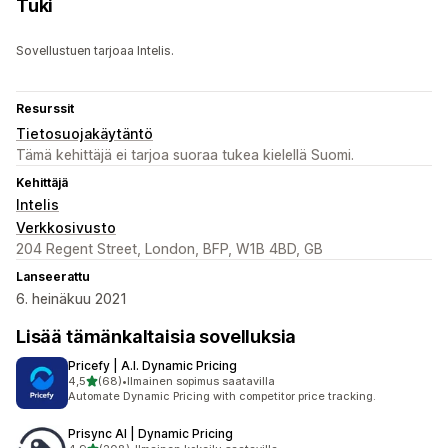
Tuki
Sovellustuen tarjoaa Intelis.
Resurssit
Tietosuojakäytäntö
Tämä kehittäjä ei tarjoa suoraa tukea kielellä Suomi.
Kehittäjä
Intelis
Verkkosivusto
204 Regent Street, London, BFP, W1B 4BD, GB
Lanseerattu
6. heinäkuu 2021
Lisää tämänkaltaisia sovelluksia
Pricefy | A.I. Dynamic Pricing
/ 5 tähteä
4,5
(68)
•
Ilmainen sopimus saatavilla
68 arvostelua yhteensä
Automate Dynamic Pricing with competitor price tracking.
Prisync AI | Dynamic Pricing