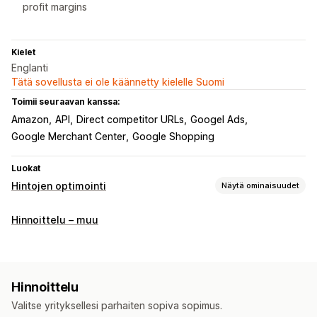
profit margins
Kielet
Englanti
Tätä sovellusta ei ole käännetty kielelle Suomi
Toimii seuraavan kanssa:
Amazon
API
Direct competitor URLs
Googel Ads
Google Merchant Center
Google Shopping
Luokat
Hintojen optimointi
Näytä ominaisuudet
Hinnoittelun hallinta
Hinnoittelu – muu
Hinnoittelusäännöt
Tekoälypohjaiset säännöt
Mukautettu hinnoittelu
Automaattinen uudelleenhinnoittelu
Hintatakuu
Hinnoittelu
Automaattinen yhteensopivien etsintä
Joukkomuokkaus
Valitse yrityksellesi parhaiten sopiva sopimus.
Suodattimet
Palauta hinnoittelu