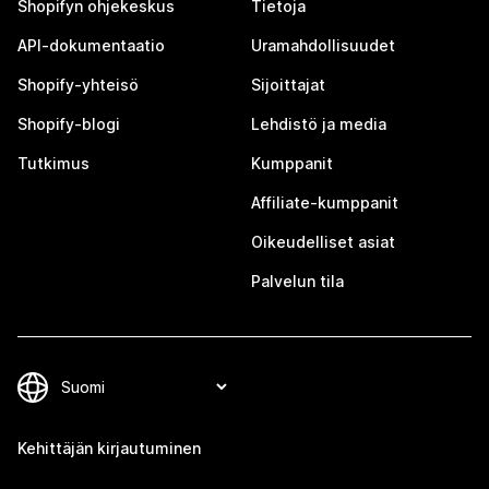
Shopifyn ohjekeskus
Tietoja
API-dokumentaatio
Uramahdollisuudet
Shopify-yhteisö
Sijoittajat
Shopify-blogi
Lehdistö ja media
Tutkimus
Kumppanit
Affiliate-kumppanit
Oikeudelliset asiat
Palvelun tila
Kehittäjän kirjautuminen