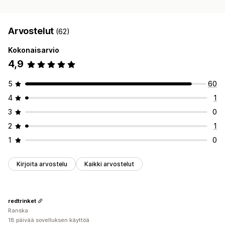
Arvostelut
(62)
Kokonaisarvio
4,9
5
60
4
1
3
0
2
1
1
0
Kirjoita arvostelu
Kaikki arvostelut
redtrinket
Ranska
18 päivää sovelluksen käyttöä