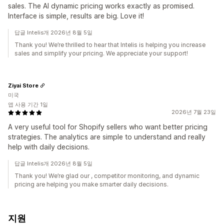
sales. The AI dynamic pricing works exactly as promised.
Interface is simple, results are big. Love it!
답글 Intelis개 2026년 8월 5일
Thank you! We’re thrilled to hear that Intelis is helping you increase
sales and simplify your pricing. We appreciate your support!
Ziyai Store
미국
앱 사용 기간 1일
2026년 7월 23일
A very useful tool for Shopify sellers who want better pricing
strategies. The analytics are simple to understand and really
help with daily decisions.
답글 Intelis개 2026년 8월 5일
Thank you! We’re glad our , competitor monitoring, and dynamic
pricing are helping you make smarter daily decisions.
지원