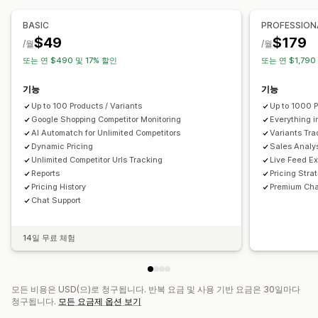
가격 추적
가격 알림
A/B 테스트
가격 내역
추세 분석
보고서
경쟁사 추적
대시보드
분석
BASIC
PROFESSION
$49
$179
/월
/월
또는 연 $490 및 17% 할인
또는 연 $1,790
기능
기능
Up to 100 Products / Variants
Up to 1000 P
Google Shopping Competitor Monitoring
Everything i
AI Automatch for Unlimited Competitors
Variants Tra
Dynamic Pricing
Sales Analy
Unlimited Competitor Urls Tracking
Live Feed Ex
Reports
Pricing Stra
Pricing History
Premium Cha
Chat Support
14일 무료 체험
모든 비용은 USD(으)로 청구됩니다. 반복 요금 및 사용 기반 요금은 30일마다
청구됩니다.
모든 요금제 옵션 보기