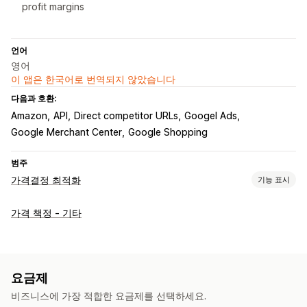
profit margins
언어
영어
이 앱은 한국어로 번역되지 않았습니다
다음과 호환:
Amazon
API
Direct competitor URLs
Googel Ads
Google Merchant Center
Google Shopping
범주
가격결정 최적화
기능 표시
가격 관리
가격 책정 - 기타
가격 책정 규칙
AI 기반 규칙
사용자 지정 가격 책정
자동 가격 재조정
가격 매칭
자동 매칭
대량 편집
필터
가격 되돌리기
요금제
모니터링
비즈니스에 가장 적합한 요금제를 선택하세요.