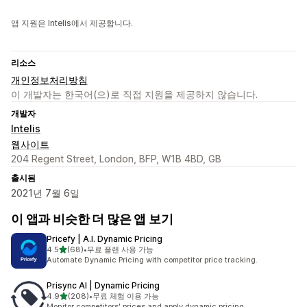
앱 지원은 Intelis에서 제공합니다.
리소스
개인정보처리방침
이 개발자는 한국어(으)로 직접 지원을 제공하지 않습니다.
개발자
Intelis
웹사이트
204 Regent Street, London, BFP, W1B 4BD, GB
출시됨
2021년 7월 6일
이 앱과 비슷한 더 많은 앱 보기
Pricefy | A.I. Dynamic Pricing
별 5개 중
4.5
(68)
•
무료 플랜 사용 가능
총 리뷰 68개
Automate Dynamic Pricing with competitor price tracking.
Prisync AI | Dynamic Pricing
별 5개 중
4.9
(208)
•
무료 체험 이용 가능
총 리뷰 208개
Monitor competitors' prices and apply dynamic pricing.