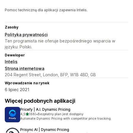
Pomoc techniczną dla aplikacji zapewnia Intelis.
Zasoby
Polityka prywatności
Ten programista nie oferuje bezpośredniego wsparcia w
języku: Polski.
Deweloper
Intelis
Strona internetowa
204 Regent Street, London, BFP, W1B 4BD, GB
Wprowadzenie na rynek
6 lipiec 2021
Więcej podobnych aplikacji
Pricefy | A.I. Dynamic Pricing
na 5 gwiazdek
4,5
(68)
•
Bezpłatny plan jest dostępny
Łączna liczba recenzji: 68
Automate Dynamic Pricing with competitor price tracking.
Prisync AI | Dynamic Pricing