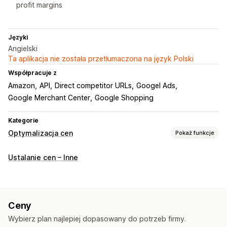
profit margins
Języki
Angielski
Ta aplikacja nie została przetłumaczona na język Polski
Współpracuje z
Amazon
API
Direct competitor URLs
Googel Ads
Google Merchant Center
Google Shopping
Kategorie
Optymalizacja cen
Pokaż funkcje
Zarządzanie cenami
Ustalanie cen – Inne
Reguły cenowe
Reguły oparte na sztucznej inteligencji
Niestandardowe ceny
Automatyczne zmiany cen
Dopasowanie cen
Automatyczne dopasowanie cen
Ceny
Edycja zbiorcza
Filtry
Przywracanie cen
Wybierz plan najlepiej dopasowany do potrzeb firmy.