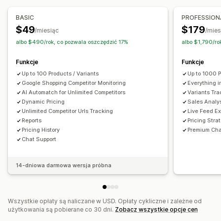
Monitorowanie
Śledzenie cen
Powiadomienia o cenie
Testy A/B
BASIC
PROFESSION
Historia cen
Analizy trendów
Raporty
$49
$179
/miesiąc
/mies
Śledzenie konkurencji
Pulpity
Analizy
albo $490/rok, co pozwala oszczędzić 17%
albo $1,790/ro
Funkcje
Funkcje
Up to 100 Products / Variants
Up to 1000 P
Google Shopping Competitor Monitoring
Everything i
AI Automatch for Unlimited Competitors
Variants Tra
Dynamic Pricing
Sales Analy
Unlimited Competitor Urls Tracking
Live Feed Ex
Reports
Pricing Stra
Pricing History
Premium Cha
Chat Support
14-dniowa darmowa wersja próbna
Wszystkie opłaty są naliczane w USD. Opłaty cykliczne i zależne od
użytkowania są pobierane co 30 dni.
Zobacz wszystkie opcje cen