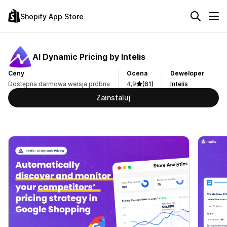
Shopify App Store
AI Dynamic Pricing by Intelis
Ceny
Ocena
Deweloper
Dostępna darmowa wersja próbna
4,9
(61)
Intelis
Zainstaluj