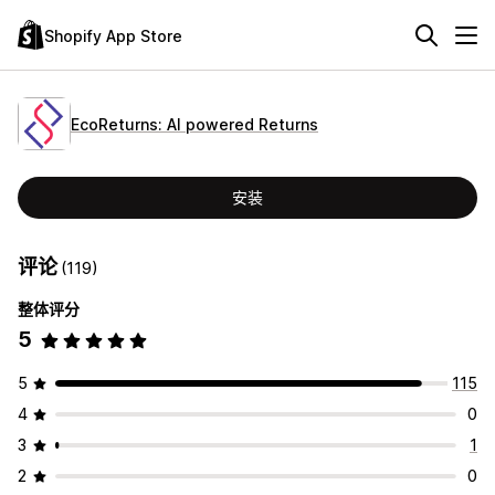
Shopify App Store
EcoReturns: AI powered Returns
安装
评论
(119)
整体评分
5
5
115
4
0
3
1
2
0