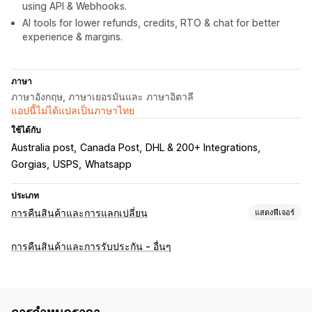
using API & Webhooks.
AI tools for lower refunds, credits, RTO & chat for better
experience & margins.
ภาษา
ภาษาอังกฤษ, ภาษาเยอรมันและ ภาษาอิตาลี
แอปนี้ไม่ได้แปลเป็นภาษาไทย
ใช้ได้กับ
Australia post
Canada Post
DHL & 200+ Integrations
Gorgias
USPS
Whatsapp
ประเภท
การคืนสินค้าและการแลกเปลี่ยน
แสดงฟีเจอร์
ตัวเลือกการคืนสินค้า
การคืนสินค้าและการรับประกัน - อื่นๆ
การคืนเงินอัตโนมัติ
การคืนสินค้าด้วยตนเอง
การแลกเปลี่ยน
การเปลี่ยน
การคืนสินค้าภายในร้าน
คิวอาร์โค้ด
บัตรของขวัญ
เครดิตร้านค้า
รหัสส่วนลด