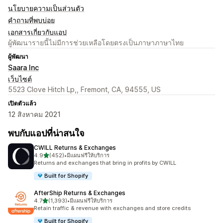
นโยบายความเป็นส่วนตัว
คำถามที่พบบ่อย
เอกสารเกี่ยวกับแอป
ผู้พัฒนารายนี้ไม่มีการช่วยเหลือโดยตรงเป็นภาษาภาษาไทย
ผู้พัฒนา
Saara Inc
เว็บไซต์
5523 Clove Hitch Lp,, Fremont, CA, 94555, US
เปิดตัวแล้ว
12 สิงหาคม 2021
พบกับแอปที่น่าสนใจ
CWILL Returns & Exchanges
เต็ม 5 ดาว
4.9
(452)
•
มีแผนฟรีให้บริการ
ทั้งหมด 452 รีวิว
Returns and exchanges that bring in profits by CWILL
Built for Shopify
AfterShip Returns & Exchanges
เต็ม 5 ดาว
4.7
(1,393)
•
มีแผนฟรีให้บริการ
ทั้งหมด 1393 รีวิว
Retain traffic & revenue with exchanges and store credits
Built for Shopify