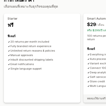
การกำหนดราคา
การจัดการคืนสินค้า
เลือกแผนที่เหมาะกับธุรกิจของคุณที่สุด
การอนุมัติอัตโนมัติ
พอร์ทัลคืนสินค้า
นโยบายที่กำหนดเอง
สินค้าที่ไม่สามารถคืนได้
ระยะเวลาการคืนสินค้า
Starter
Smart Autom
เหตุผลในการคืนสินค้า
หลายภาษา
ใบจ่าหน้าสำหรับการจัดส่ง
$29
ฟรี
/ เดือน
การติดตามการคืนสินค้า
การแจ้งเตือนทาง SMS
หรือ $299/ปี แ
การแจ้งเตือนทางอีเมล
การสร้างแบรนด์ที่กำหนดเอง
100 returns pe
ฟีเจอร์
return
การจัดการคืนเงิน
อัปเดตสต็อกสินค้า
การวิเคราะห์
20 returns per month included
Fully branded return experience
ฟีเจอร์
Unlimited return reasons & policies
Everything i
Manual approvals
Auto proces
Inbuilt discounted shipping labels
Variant exch
Email notifications
Connect 100
Single language support
Deep analyti
Self-service
Store credit
Multi Langu
ทดลองใช้งานฟรี 