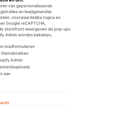
eren van gepersonaliseerde
istraties en leadgeneratie.
den, voorwaardelijke logica en
n met Google reCAPTCHA,
 de storefront weergeven als pop-ups
pify Admin worden bekeken,
en leadformulieren
en themablokken
hopify Admin
bestandsuploads
en aan
lands