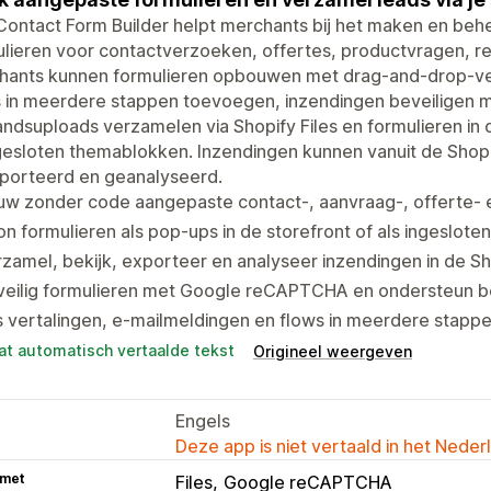
ontact Form Builder helpt merchants bij het maken en beh
lieren voor contactverzoeken, offertes, productvragen, reg
hants kunnen formulieren opbouwen met drag-and-drop-vel
s in meerdere stappen toevoegen, inzendingen beveilige
ndsuploads verzamelen via Shopify Files en formulieren in
ngesloten themablokken. Inzendingen kunnen vanuit de Sho
porteerd en geanalyseerd.
uw zonder code aangepaste contact-, aanvraag-, offerte- 
n formulieren als pop-ups in de storefront of als ingeslot
zamel, bekijk, exporteer en analyseer inzendingen in de S
veilig formulieren met Google reCAPTCHA en ondersteun 
 vertalingen, e-mailmeldingen en flows in meerdere stapp
at automatisch vertaalde tekst
Origineel weergeven
Engels
Deze app is niet vertaald in het Neder
 met
Files
Google reCAPTCHA