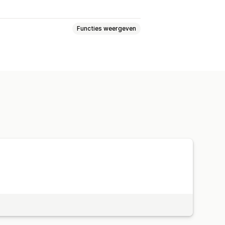
Functies weergeven
Feedback
Bestanden uploaden
ties
Enquêtes
kleur
Aangepaste velden
eerdere talen
Dynamische logica
Dashboard
Geschiedenis
Analytics