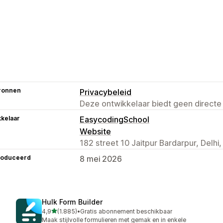
ronnen
Privacybeleid
Deze ontwikkelaar biedt geen directe
kelaar
EasycodingSchool
Website
182 street 10 Jaitpur Bardarpur, Delhi,
roduceerd
8 mei 2026
Hulk Form Builder
van 5 sterren
4,9
(1.885)
•
Gratis abonnement beschikbaar
1885 recensies in totaal
Maak stijlvolle formulieren met gemak en in enkele