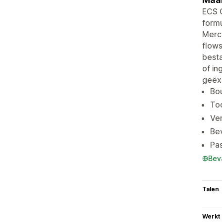
ECS C
formu
Merc
flow
besta
of i
geëx
Bo
Too
Ver
Be
Pas
Bev
Talen
Werkt