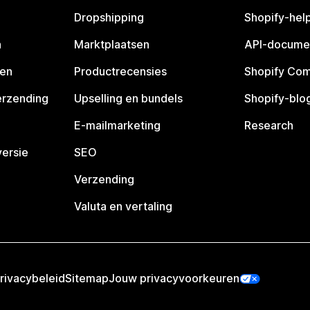
Dropshipping
Shopify-hel
n
Marktplaatsen
API-docume
pen
Productrecensies
Shopify Co
erzending
Upselling en bundels
Shopify-blo
E-mailmarketing
Research
ersie
SEO
Verzending
Valuta en vertaling
rivacybeleid
Sitemap
Jouw privacyvoorkeuren