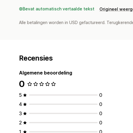
Bevat automatisch vertaalde tekst
Origineel weer
Alle betalingen worden in USD gefactureerd. Terugkeren
Recensies
Algemene beoordeling
0
5
0
4
0
3
0
2
0
1
0