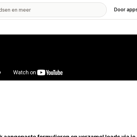
Door apps
ij met uitgelichte afbeeldingen
 aangepaste formulieren en verzamel leads via je 