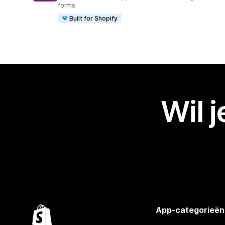
forms
Built for Shopify
Wil 
App-categorieën