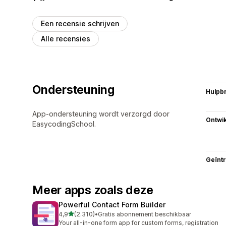
Een recensie schrijven
Alle recensies
Ondersteuning
Hulpb
App-ondersteuning wordt verzorgd door
Ontwik
EasycodingSchool.
Geïnt
Meer apps zoals deze
Powerful Contact Form Builder
van 5 sterren
4,9
(2.310)
•
Gratis abonnement beschikbaar
2310 recensies in totaal
Your all-in-one form app for custom forms, registration