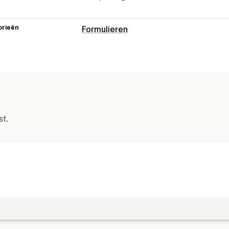
orieën
Formulieren
Formuliertypen
Aanmeldingen
Contact
Aangepast
Meerdere stappen
Pop-ups
Registra
Aanpassing
Drag-and-drop-editor
Lettertype en 
st.
Aangepaste CSS
E-mailtemplates
M
Voorwaardelijke logica
Gegevensbeheer
E-mailantwoorden
Gegevensexport