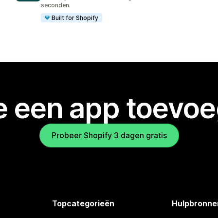
seconden.
Built for Shopify
je een app toevo
Probeer Shopify 3 dagen gratis
Topcategorieën
Hulpbronne