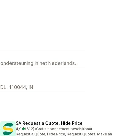
 ondersteuning in het Nederlands.
 DL, 110044, IN
SA Request a Quote, Hide Price
van 5 sterren
4,9
(612)
•
Gratis abonnement beschikbaar
612 recensies in totaal
Request a Quote, Hide Price, Request Quotes, Make an