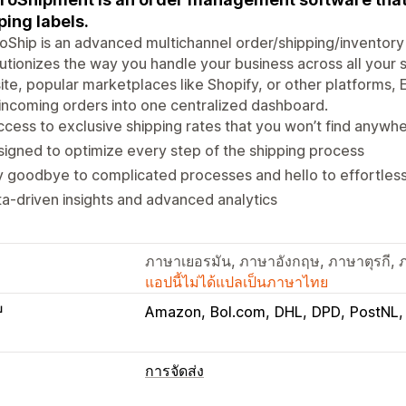
ping labels.
oShip is an advanced multichannel order/shipping/invento
utionizes the way you handle your business across all your 
te, popular marketplaces like Shopify, or other platforms,
incoming orders into one centralized dashboard.
cess to exclusive shipping rates that you won’t find anywh
igned to optimize every step of the shipping process
 goodbye to complicated processes and hello to effortless
a-driven insights and advanced analytics
ภาษาเยอรมัน, ภาษาอังกฤษ, ภาษาตุรกี, 
แอปนี้ไม่ได้แปลเป็นภาษาไทย
บ
Amazon
Bol.com
DHL
DPD
PostNL
การจัดส่ง