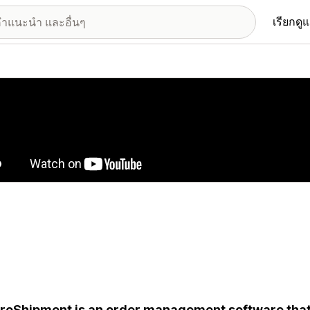
เรียกดู
อรีรูปภาพที่แสดง
roShipment is an order management software that 