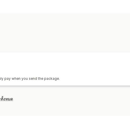
ป้ายกำกับและบรรจุภัณฑ์
การสร้างป้ายกำกับ
การปรับแต่งป้ายกำกั
ใบจ่าหน้าสำหรับการส่งคืน
รายการสิ่งที่
กฎการจัดส่ง
ซิงค์คำสั่งซื้อ
การเลือกผู้ขน
การจัดการการจัดส่ง
ซิงค์คำสั่งซื้อ
การติดตามแบบเรียลไทม์
การแจ้งเตือนทางอีเมล
 only pay when you send the package.
ทั้งหมด