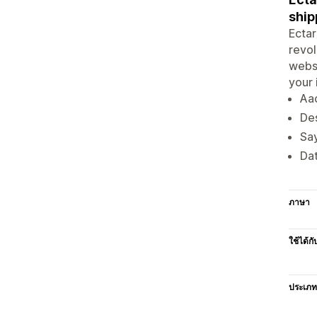
ship
Ectar
revol
websi
your 
Aac
Des
Say
Dat
ภาษา
ใช้ได้กั
ประเภท