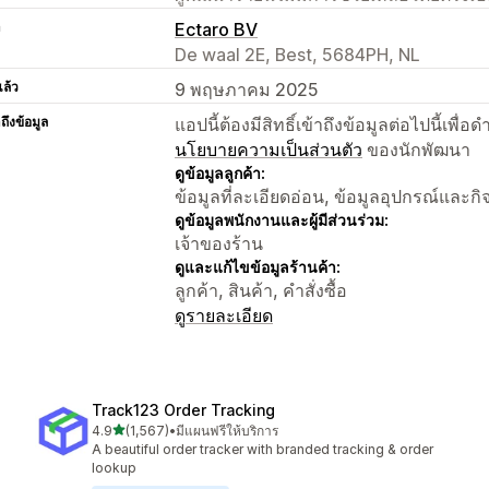
า
Ectaro BV
De waal 2E, Best, 5684PH, NL
แล้ว
9 พฤษภาคม 2025
าถึงข้อมูล
แอปนี้ต้องมีสิทธิ์เข้าถึงข้อมูลต่อไปนี้เพ
นโยบายความเป็นส่วนตัว
ของนักพัฒนา
ดูข้อมูลลูกค้า:
ข้อมูลที่ละเอียดอ่อน, ข้อมูลอุปกรณ์และก
ดูข้อมูลพนักงานและผู้มีส่วนร่วม:
เจ้าของร้าน
ดูและแก้ไขข้อมูลร้านค้า:
ลูกค้า, สินค้า, คำสั่งซื้อ
ดูรายละเอียด
Track123 Order Tracking
เต็ม 5 ดาว
4.9
(1,567)
•
มีแผนฟรีให้บริการ
ทั้งหมด 1567 รีวิว
A beautiful order tracker with branded tracking & order
lookup