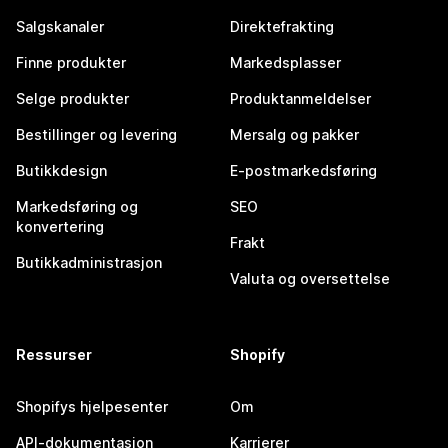
Salgskanaler
Direktefrakting
Finne produkter
Markedsplasser
Selge produkter
Produktanmeldelser
Bestillinger og levering
Mersalg og pakker
Butikkdesign
E-postmarkedsføring
Markedsføring og
SEO
konvertering
Frakt
Butikkadministrasjon
Valuta og oversettelse
Ressurser
Shopify
Shopifys hjelpesenter
Om
API-dokumentasjon
Karrierer