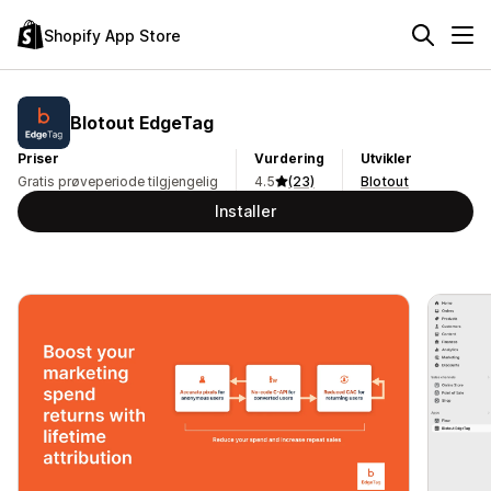
Shopify App Store
Blotout EdgeTag
Priser
Vurdering
Utvikler
Gratis prøveperiode tilgjengelig
4.5
(23)
Blotout
Installer