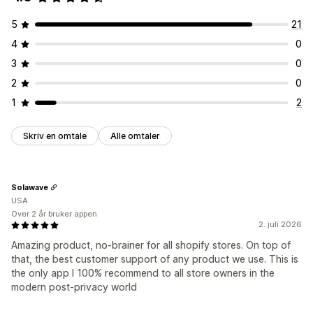
5
21
4
0
3
0
2
0
1
2
Skriv en omtale
Alle omtaler
Solawave
USA
Over 2 år bruker appen
2. juli 2026
Amazing product, no-brainer for all shopify stores. On top of
that, the best customer support of any product we use. This is
the only app I 100% recommend to all store owners in the
modern post-privacy world