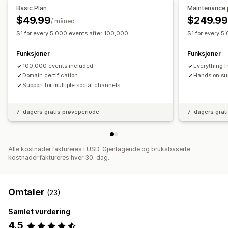
Kampanjeadministrasjon
Basic Plan
Maintenance 
Visuelt og rapporter
Pikseladministrasjon
$49.99
$249.9
/ måned
Analyse-instrumentbord
$1 for every 5,000 events after 100,000
$1 for every 5
Ytelsesanalyse
Samtykke av personvernforordningen
Ytelsessporing
Konverteringssporing
UTM-attribusjon
Funksjoner
Funksjoner
Trafikkilde
100,000 events included
Everything f
Domain certification
Hands on su
Support for multiple social channels
7-dagers gratis prøveperiode
7-dagers grat
Alle kostnader faktureres i USD. Gjentagende og bruksbaserte
kostnader faktureres hver 30. dag.
Omtaler
(23)
Samlet vurdering
4.5