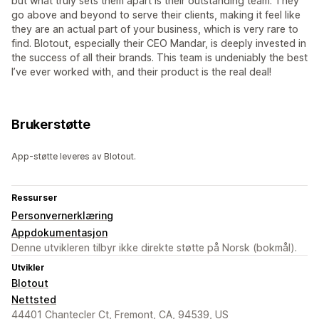
but what truly sets them apart is their outstanding team. They
go above and beyond to serve their clients, making it feel like
they are an actual part of your business, which is very rare to
find. Blotout, especially their CEO Mandar, is deeply invested in
the success of all their brands. This team is undeniably the best
I’ve ever worked with, and their product is the real deal!
Brukerstøtte
App-støtte leveres av Blotout.
Ressurser
Personvernerklæring
Appdokumentasjon
Denne utvikleren tilbyr ikke direkte støtte på Norsk (bokmål).
Utvikler
Blotout
Nettsted
44401 Chantecler Ct, Fremont, CA, 94539, US