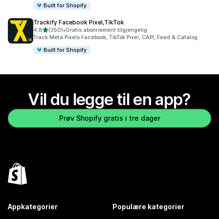
Built for Shopify
Trackify Facebook Pixel,TikTok
av 5 stjerner
4,8
(350)
•
Gratis abonnement tilgjengelig
Totalt 350 omtaler
Track Meta Pixels Facebook, TikTok Pixel, CAPI, Feed & Catalog
Built for Shopify
Vil du legge til en app?
Prøv Shopify gratis i tre dager
Appkategorier
Populære kategorier