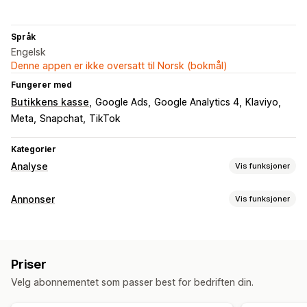
Språk
Engelsk
Denne appen er ikke oversatt til Norsk (bokmål)
Fungerer med
Butikkens kasse
Google Ads
Google Analytics 4
Klaviyo
Meta
Snapchat
TikTok
Kategorier
Analyse
Vis funksjoner
Kundeatferd
Annonser
Vis funksjoner
Sanntidssporing
Aktivitetssporing
Hendelsessporing
Målretting
Segmentering
Sidevisninger
Publikumssegmenter
Dobbeltgjenger-publikum
Markedsføring og salg
Priser
Tilpassede publikum
Hendelsesbasert
Stedsbasert
Markedsførings-attribusjon
Kjøpssporing
UTM-sporing
Velg abonnementet som passer best for bedriften din.
Ny målretting
Forlatt handlekurv
Pikselsporing