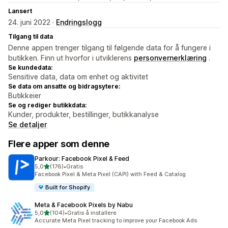
Lansert
24. juni 2022 ·
Endringslogg
Tilgang til data
Denne appen trenger tilgang til følgende data for å fungere i
butikken. Finn ut hvorfor i utviklerens
personvernerklæring
.
Se kundedata:
Sensitive data, data om enhet og aktivitet
Se data om ansatte og bidragsytere:
Butikkeier
Se og rediger butikkdata:
Kunder, produkter, bestillinger, butikkanalyse
Se detaljer
Flere apper som denne
Parkour: Facebook Pixel & Feed
av 5 stjerner
5,0
(176)
•
Gratis
Totalt 176 omtaler
Facebook Pixel & Meta Pixel (CAPI) with Feed & Catalog
Built for Shopify
Meta & Facebook Pixels by Nabu
av 5 stjerner
5,0
(104)
•
Gratis å installere
Totalt 104 omtaler
Accurate Meta Pixel tracking to improve your Facebook Ads