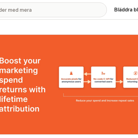
Bläddra b
ri med utvalda bilder