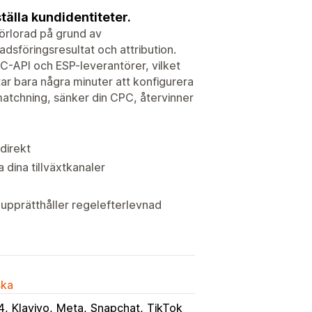
tälla kundidentiteter.
 förlorad på grund av
adsföringsresultat och attribution.
 C-API och ESP-leverantörer, vilket
ar bara några minuter att konfigurera
matchning, sänker din CPC, återvinner
.
direkt
 dina tillväxtkanaler
 upprätthåller regelefterlevnad
ska
4
Klaviyo
Meta
Snapchat
TikTok