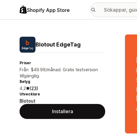
Shopify App Store
Galle
Blotout EdgeTag
Priser
Från $49.99/månad. Gratis testversion
tillgänglig.
Betyg
4,2
(23)
Utvecklare
Blotout
Installera