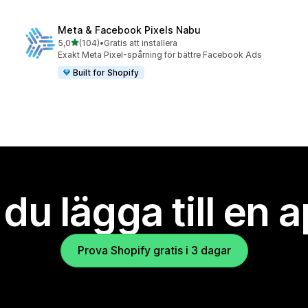
Meta & Facebook Pixels Nabu
av 5 stjärnor
5,0
(104)
•
Gratis att installera
104 recensioner totalt
Exakt Meta Pixel-spårning för bättre Facebook Ads
Built for Shopify
l du lägga till en 
Prova Shopify gratis i 3 dagar