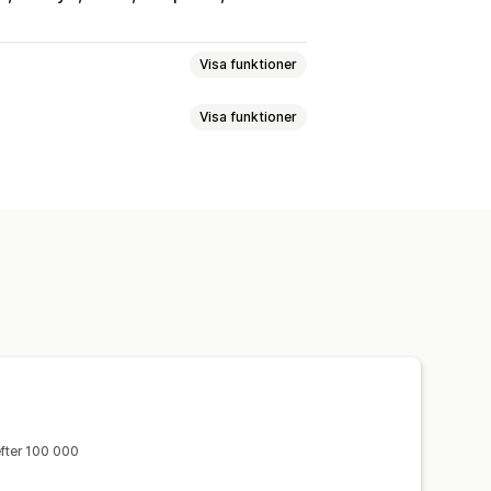
Visa funktioner
Visa funktioner
Händelsespårning
Segmentering
upper
Anpassade målgrupper
marknadsföring
pårning
UTM-spårning
spårning
UTM-attribuering
efter 100 000