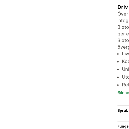
Driv
Över 
integ
Bloto
ger e
Bloto
överg
Liv
Kod
Uni
Utö
Rel
Inn
Språk
Funge