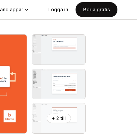
land appar
Logga in
Börja gratis
+ 2 till