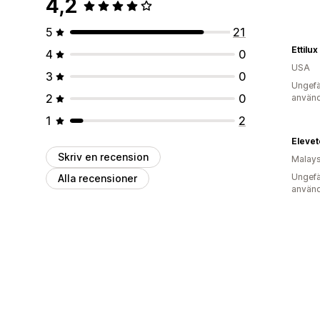
4,2
5
21
Ettilu
4
0
USA
3
0
Ungefä
2
0
använd
1
2
Elevet
Skriv en recension
Malays
Ungefä
Alla recensioner
använd