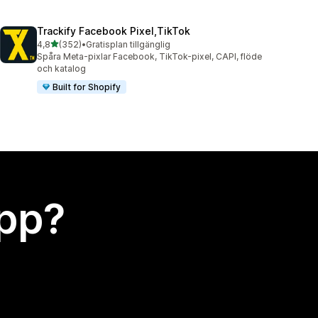
Trackify Facebook Pixel,TikTok
av 5 stjärnor
4,8
(352)
•
Gratisplan tillgänglig
352 recensioner totalt
Spåra Meta-pixlar Facebook, TikTok-pixel, CAPI, flöde
och katalog
Built for Shopify
app?