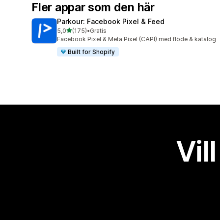
Fler appar som den här
Parkour: Facebook Pixel & Feed
av 5 stjärnor
5,0
(175)
•
Gratis
175 recensioner totalt
Facebook Pixel & Meta Pixel (CAPI) med flöde & katalog
Built for Shopify
Vil