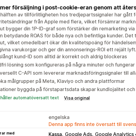
 mer försäljning i post-cookie-eran genom att åters
hälften av tillförlitligheten hos tredjepartssignaler har gått
ritetsändringar från Apple med flera, vilket försämrar markn
ut bygger din 1P-ID-graf som förstärker din remarketing via
n betydande ROAS för både nya och befintliga kunder. Det t
ut, vilket omedelbart ökar din kvalitetspoäng för händelse
ivna varukorgar och ger din annonserings-ROI ett rejält lyft
slångt kund-ID som alltid är korrekt och aldrig blockeras
fri lösning som konfigureras på några minuter och fungerar 
versellt C-API som levererar marknadsföringssignaler till alla
ka målgrupper på Meta, Klaviyo och andra plattformar
ationer byggda på förstapartsdata skapar kundlojalitet och
ehåller automatöversatt text
Visa original
engelska
Denna app finns inte översatt till sven
rar med
Kassa
Google Ads
Google Analytics 