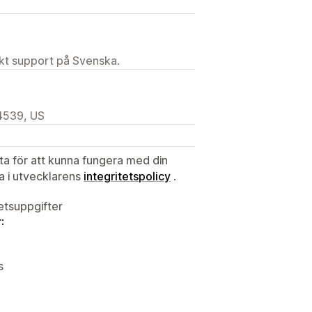
ekt support på Svenska.
4539, US
ata för att kunna fungera med din
ta i utvecklarens
integritetspolicy
.
tetsuppgifter
:
s