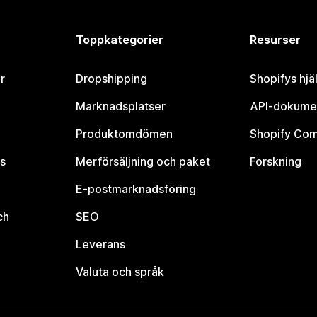
Toppkategorier
Resurser
r
Dropshipping
Shopifys hjä
Marknadsplatser
API-dokume
Produktomdömen
Shopify Co
s
Merförsäljning och paket
Forskning
E-postmarknadsföring
ch
SEO
Leverans
Valuta och språk