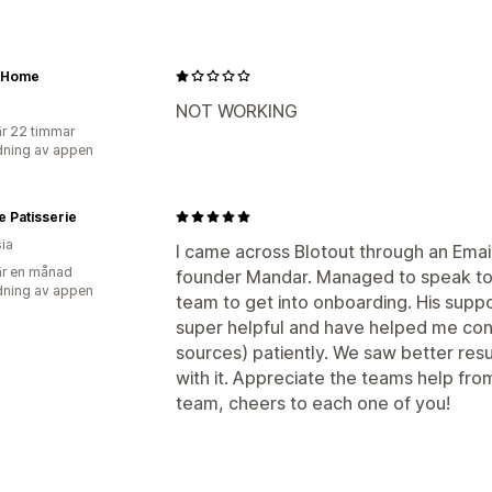
x Home
NOT WORKING
r 22 timmar
ning av appen
e Patisserie
ia
I came across Blotout through an Ema
r en månad
founder Mandar. Managed to speak to 
ning av appen
team to get into onboarding. His suppo
super helpful and have helped me co
sources) patiently. We saw better resu
with it. Appreciate the teams help fr
team, cheers to each one of you!