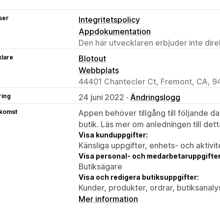
ser
Integritetspolicy
Appdokumentation
Den här utvecklaren erbjuder inte dir
klare
Blotout
Webbplats
44401 Chantecler Ct, Fremont, CA, 9
ring
24 juni 2022 ·
Ändringslogg
tkomst
Appen behöver tillgång till följande d
butik. Läs mer om anledningen till det
Visa kunduppgifter:
Känsliga uppgifter, enhets- och aktivi
Visa personal- och medarbetaruppgifter
Butiksägare
Visa och redigera butiksuppgifter:
Kunder, produkter, ordrar, butiksanaly
Mer information