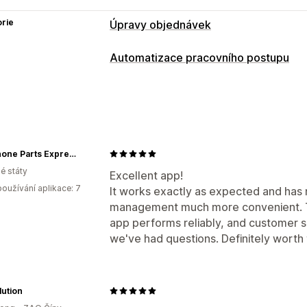
rie
Úpravy objednávek
Aktualizace objednávek
Automatizace pracovního postupu
Zrušení
Opakované objednávky
Adr
Úlohy automatizace
Automatizované postupy
Plnění objednávek
Štítky objednávek
Řízení objednávek
Přizpůsobení
Aktualizace stavu
Cell Phone Parts Express
Podmíněná logika
Vlastní spouštěče
é státy
Excellent app!
oužívání aplikace: 7
It works exactly as expected and ha
management much more convenient. Th
app performs reliably, and customer 
we've had questions. Definitely worth 
ution