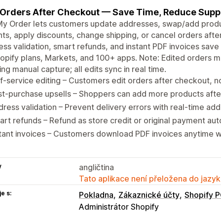
 Orders After Checkout — Save Time, Reduce Suppo
My Order lets customers update addresses, swap/add produc
nts, apply discounts, change shipping, or cancel orders af
ss validation, smart refunds, and instant PDF invoices save
hopify plans, Markets, and 100+ apps. Note: Edited orders
ng manual capture; all edits sync in real time.
f-service editing – Customers edit orders after checkout, 
t-purchase upsells – Shoppers can add more products after
ress validation – Prevent delivery errors with real-time add
rt refunds – Refund as store credit or original payment aut
tant invoices – Customers download PDF invoices anytime wi
y
angličtina
Tato aplikace není přeložena do jazyk
e s:
Pokladna
Zákaznické účty
Shopify 
Administrátor Shopify