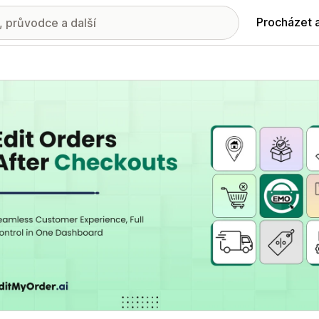
Procházet 
ie propagovaných obrázků