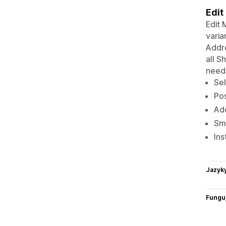
Edit
Edit 
varia
Addre
all S
needi
Sel
Pos
Add
Sma
Ins
Jazyk
Funguj