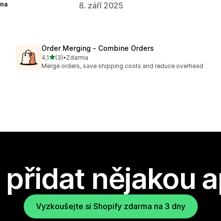
na
8. září 2025
Order Merging ‑ Combine Orders
z 5 hvězd
4,1
(3)
•
Zdarma
Celkový počet recenzí: 3
Merge orders, save shipping costs and reduce overhead
přidat nějakou a
Vyzkoušejte si Shopify zdarma na 3 dny