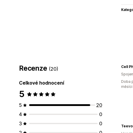
Katego
Recenze
(20)
Spojen
Doba p
Celkové hodnocení
měsíci
5
5
20
4
0
3
0
Teevol
2
0