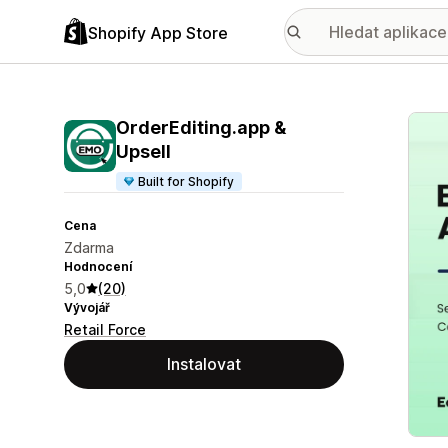
Shopify App Store
Galer
OrderEditing.app &
Upsell
Built for Shopify
Cena
Zdarma
Hodnocení
5,0
(20)
Vývojář
Retail Force
Instalovat