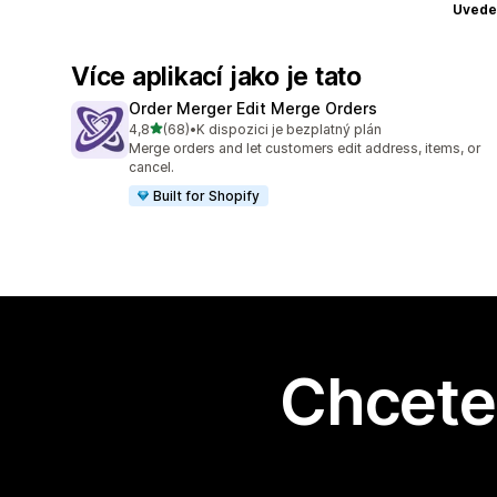
Uvede
Více aplikací jako je tato
Order Merger Edit Merge Orders
z 5 hvězd
4,8
(68)
•
K dispozici je bezplatný plán
Celkový počet recenzí: 68
Merge orders and let customers edit address, items, or
cancel.
Built for Shopify
Chcete 