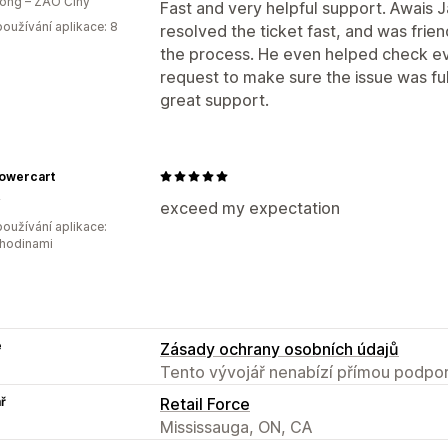
ong – ZAO Číny
Fast and very helpful support. Awais J
oužívání aplikace: 8
resolved the ticket fast, and was fr
the process. He even helped check ev
request to make sure the issue was ful
great support.
lowercart
y
exceed my expectation
oužívání aplikace:
 hodinami
e
Zásady ochrany osobních údajů
Tento vývojář nenabízí přímou podpor
ř
Retail Force
Mississauga, ON, CA