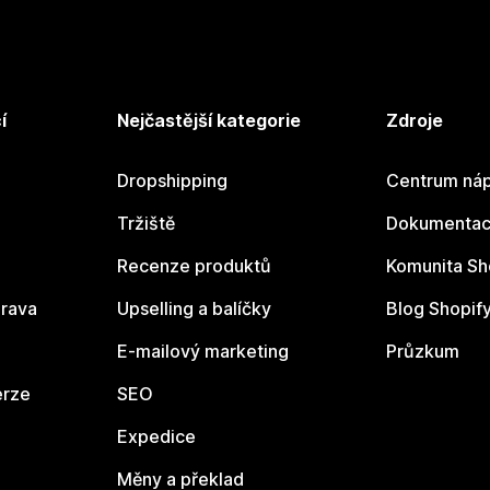
í
Nejčastější kategorie
Zdroje
Dropshipping
Centrum náp
Tržiště
Dokumentace
Recenze produktů
Komunita Sh
rava
Upselling a balíčky
Blog Shopif
E-mailový marketing
Průzkum
erze
SEO
Expedice
Měny a překlad