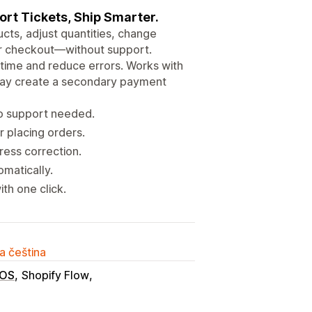
rt Tickets, Ship Smarter.
ts, adjust quantities, change
ter checkout—without support.
 time and reduce errors. Works with
 may create a secondary payment
no support needed.
 placing orders.
ress correction.
omatically.
th one click.
a čeština
POS
Shopify Flow