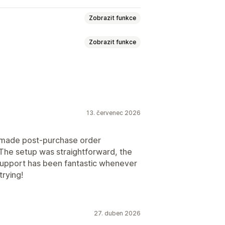
Zobrazit funkce
Zobrazit funkce
esa
Ceny
Poplatky za zásilky
Zpracování vracení
13. červenec 2026
Vlastní postupy
s made post-purchase order
e setup was straightforward, the
support has been fantastic whenever
trying!
27. duben 2026