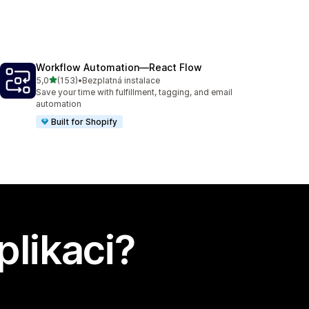
Workflow Automation—React Flow
z 5 hvězd
5,0
(153)
•
Bezplatná instalace
Celkový počet recenzí: 153
Save your time with fulfillment, tagging, and email
automation
Built for Shopify
plikaci?