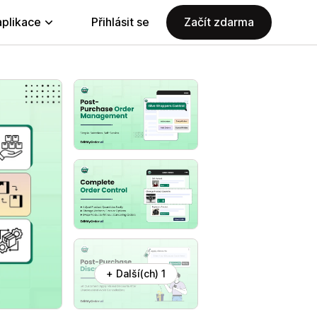
aplikace
Přihlásit se
Začít zdarma
+ Další(ch) 1