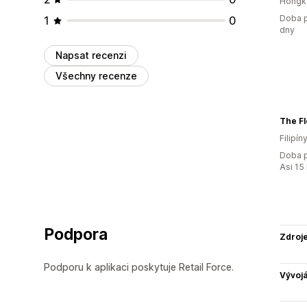
Hongk
Doba p
1
0
dny
Napsat recenzi
Všechny recenze
The F
Filipín
Doba p
Asi 15
Podpora
Zdroj
Podporu k aplikaci poskytuje Retail Force.
Vývojá