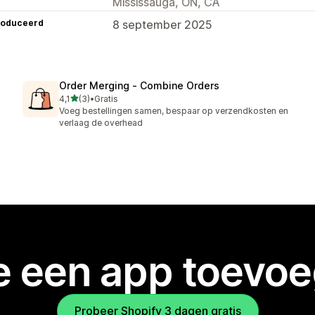
Mississauga, ON, CA
roduceerd
8 september 2025
Order Merging ‑ Combine Orders
van 5 sterren
4,1
(3)
•
Gratis
3 recensies in totaal
Voeg bestellingen samen, bespaar op verzendkosten en
verlaag de overhead
je een app toevo
Probeer Shopify 3 dagen gratis