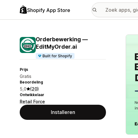
Shopify App Store
Galer
Orderbewerking —
EditMyOrder.ai
Built for Shopify
Prijs
Gratis
Beoordeling
5,0
(20)
Ontwikkelaar
Retail Force
Installeren