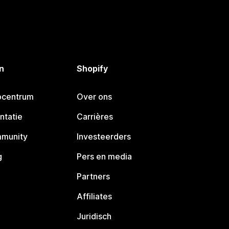
n
Shopify
pcentrum
Over ons
ntatie
Carrières
mmunity
Investeerders
g
Pers en media
Partners
Affiliates
Juridisch