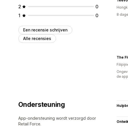
Teevol
2
0
Hongk
8 dage
1
0
Een recensie schrijven
Alle recensies
The F
Filipij
Ongeve
de ap
Ondersteuning
Hulpb
App-ondersteuning wordt verzorgd door
Ontwik
Retail Force.