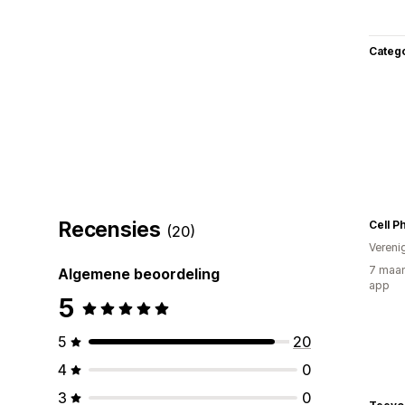
Categ
Recensies
(20)
Vereni
7 maan
Algemene beoordeling
app
5
5
20
4
0
3
0