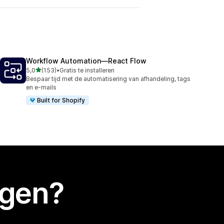
Workflow Automation—React Flow
van 5 sterren
5,0
(153)
•
Gratis te installeren
153 recensies in totaal
Bespaar tijd met de automatisering van afhandeling, tags
en e-mails
Built for Shopify
egen?