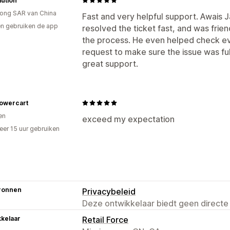
ution
ong SAR van China
Fast and very helpful support. Awais J
n gebruiken de app
resolved the ticket fast, and was fr
the process. He even helped check ev
request to make sure the issue was ful
great support.
lowercart
nen
exceed my expectation
er 15 uur gebruiken
p
ronnen
Privacybeleid
Deze ontwikkelaar biedt geen directe
kelaar
Retail Force