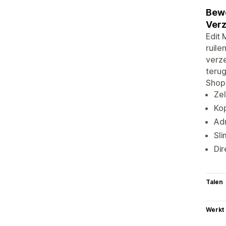
Bewe
Verz
Edit 
ruile
verze
terug
Shopi
Zel
Ko
Adr
Sli
Dir
Talen
Werkt