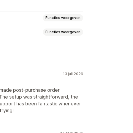
Functies weergeven
Functies weergeven
Prijzen
Verzendkosten
or bestellingen
Retourverwerking
13 juli 2026
riggers
Aangepaste workflows
s made post-purchase order
e setup was straightforward, the
support has been fantastic whenever
trying!