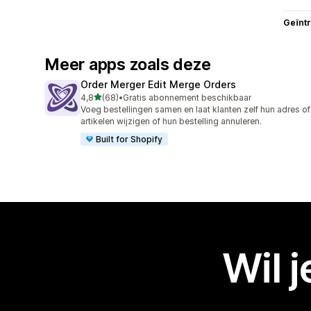
Geïnt
Meer apps zoals deze
Order Merger Edit Merge Orders
van 5 sterren
4,8
(68)
•
Gratis abonnement beschikbaar
68 recensies in totaal
Voeg bestellingen samen en laat klanten zelf hun adres of
artikelen wijzigen of hun bestelling annuleren.
Built for Shopify
Wil 