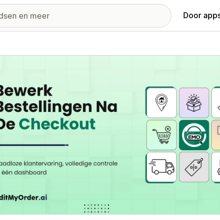
Door apps
ij met uitgelichte afbeeldingen