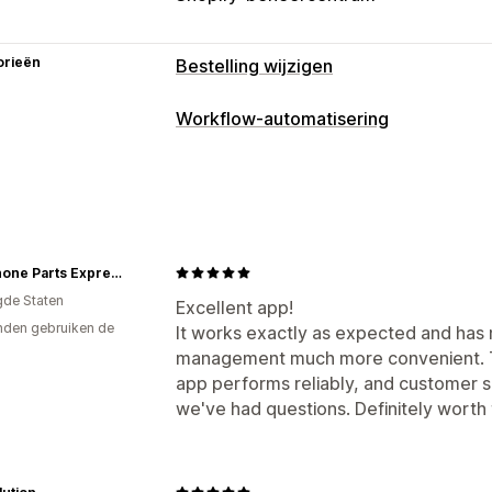
orieën
Bestelling wijzigen
Updates van bestellingen
Workflow-automatisering
Annuleringen
Nabestellingen
Adres
Automatiseringstaken
Geautomatiseerde workflows
Afhandeling van bestellingen
Tags vo
Bestellingenbeheer
Aanpassing
Statusupdates
Cell Phone Parts Express
Voorwaardelijke logica
Aangepaste t
gde Staten
Excellent app!
den gebruiken de
It works exactly as expected and ha
management much more convenient. Th
app performs reliably, and customer 
we've had questions. Definitely worth 