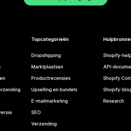
Topcategorieën
Hulpbronne
Dropshipping
Shopify-hel
n
Marktplaatsen
API-docume
pen
Productrecensies
Shopify Co
erzending
Upselling en bundels
Shopify-blo
E-mailmarketing
Research
ersie
SEO
Verzending