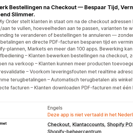
rk Bestellingen na Checkout — Bespaar Tijd, Ver
end Slimmer.
My Order stelt klanten in staat om na de checkout adressen 
n/aan te vullen, hoeveelheden aan te passen, varianten te w
nding te veranderen of bestellingen te annuleren — zonder
betalingen en directe PDF-facturen besparen tijd en vermi
fy-plannen, Markets en meer dan 100 apps. Bewerking kan 
fbediening – Klanten bewerken bestellingen na checkout, 
pen na verkoop – Klanten kunnen meer producten toevoegen
esvalidatie – Voorkom leveringsfouten met realtime adresc
mme terugbetalingen – Automatisch terugbetalen als winkel
ecte facturen – Klanten downloaden PDF-facturen met één k
Engels
Deze app is niet vertaald in het Neder
 met
Checkout
Klantaccounts
Shopify PO
Shopify-beheercentrum