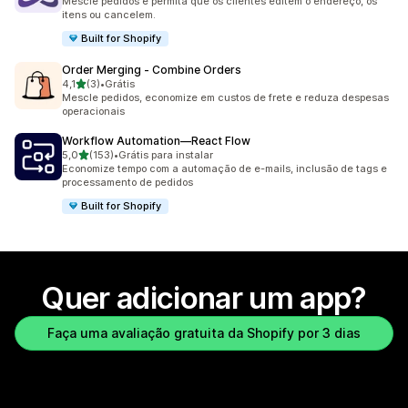
Mescle pedidos e permita que os clientes editem o endereço, os
itens ou cancelem.
Built for Shopify
Order Merging ‑ Combine Orders
de 5 estrelas
4,1
(3)
•
Grátis
3 avaliações ao todo
Mescle pedidos, economize em custos de frete e reduza despesas
operacionais
Workflow Automation—React Flow
de 5 estrelas
5,0
(153)
•
Grátis para instalar
153 avaliações ao todo
Economize tempo com a automação de e-mails, inclusão de tags e
processamento de pedidos
Built for Shopify
Quer adicionar um app?
Faça uma avaliação gratuita da Shopify por 3 dias