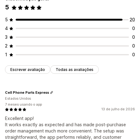
5
Lógica condicional
Acionadores personalizados
Fluxos de trabalho personalizados
5
20
4
0
3
0
2
0
1
0
Escrever avaliação
Todas as avaliações
Cell Phone Parts Express
Estados Unidos
7 meses usando o app
13 de julho de 2026
Excellent app!
It works exactly as expected and has made post-purchase
order management much more convenient. The setup was
straightforward, the app performs reliably, and customer