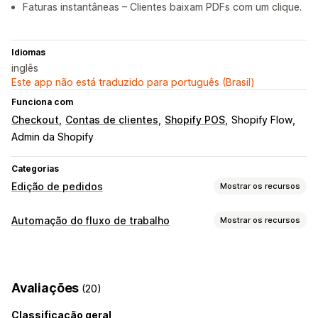
Faturas instantâneas – Clientes baixam PDFs com um clique.
Idiomas
inglês
Este app não está traduzido para português (Brasil)
Funciona com
Checkout
Contas de clientes
Shopify POS
Shopify Flow
Admin da Shopify
Categorias
Edição de pedidos
Mostrar os recursos
Atualizações de pedidos
Automação do fluxo de trabalho
Mostrar os recursos
Cancelamentos
Novos pedidos
Endereço
Preços
Tarefas de automação
Taxas de frete
Fluxos de trabalho automatizados
Preenchimento de pedidos
Tags de pedidos
Gerenciamento de pedidos
Avaliações
(20)
Processamento de devoluções
Atualizações de status
Classificação geral
Personalização