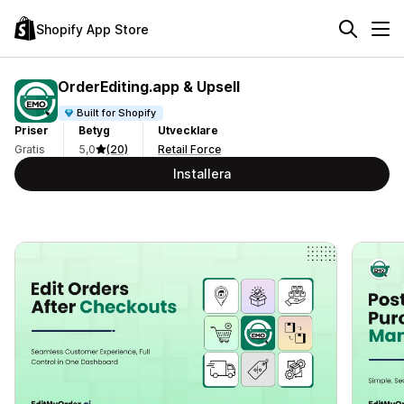
Shopify App Store
OrderEditing.app & Upsell
Built for Shopify
Priser
Betyg
Utvecklare
Gratis
5,0
(20)
Retail Force
Installera