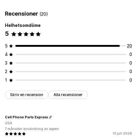
Orderdistribution
Ordertaggar
Behandling av returer
Orderhantering
Recensioner
(20)
Anpassning
Statusuppdateringar
Helhetsomdöme
Villkorlig logik
Anpassade utlösare
5
Anpassade arbetsflöden
5
20
4
0
3
0
2
0
1
0
Skriv en recension
Alla recensioner
Cell Phone Parts Express
USA
7 månader användning av appen
13 juli 2026