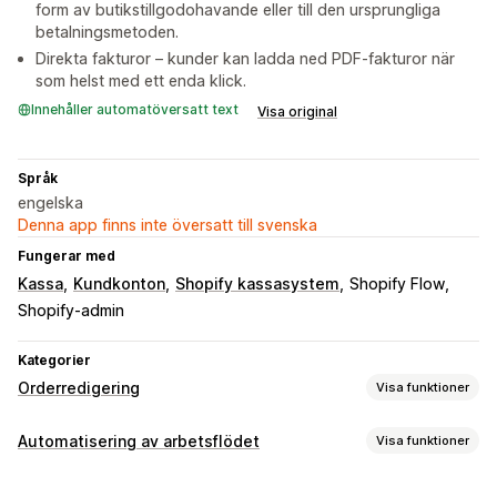
form av butikstillgodohavande eller till den ursprungliga
betalningsmetoden.
Direkta fakturor – kunder kan ladda ned PDF-fakturor när
som helst med ett enda klick.
Innehåller automatöversatt text
Visa original
Språk
engelska
Denna app finns inte översatt till svenska
Fungerar med
Kassa
Kundkonton
Shopify kassasystem
Shopify Flow
Shopify-admin
Kategorier
Orderredigering
Visa funktioner
Orderuppdateringar
Automatisering av arbetsflödet
Visa funktioner
Avbeställningar
Ombeställningar
Adress
Priser
Automatiseringsuppgifter
Leveransavgifter
Automatiserade arbetsflöden