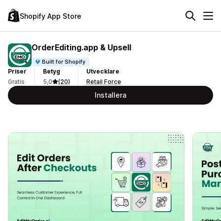
Shopify App Store
OrderEditing.app & Upsell
Built for Shopify
Priser
Betyg
Utvecklare
Gratis
5,0
(20)
Retail Force
Installera