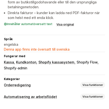
form av butikstillgodohavande eller till den ursprungliga
betalningsmetoden.
Direkta fakturor – kunder kan ladda ned PDF-fakturor när
som helst med ett enda klick.
Innehåller automatöversatt text
Visa original
Språk
engelska
Denna app finns inte översatt till svenska
Fungerar med
Kassa
Kundkonton
Shopify kassasystem
Shopify Flow
Shopify-admin
Kategorier
Orderredigering
Visa funktioner
Orderuppdateringar
Automatisering av arbetsflödet
Visa funktioner
Avbeställningar
Ombeställningar
Adress
Priser
Automatiseringsuppgifter
Leveransavgifter
Automatiserade arbetsflöden