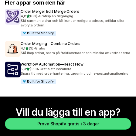
Fler appar som den här
Order Merger Edit Merge Orders
av 5 stjärnor
4,8
(68)
•
Gratisplan tillgänglig
68 recensioner totalt
Slå samman ordrar och låt kunder redigera adress, artiklar eller
avbryta ordern.
Built for Shopify
Order Merging ‑ Combine Orders
av 5 stjärnor
4,1
(3)
•
Gratis
3 recensioner totalt
Slå ihop ordrar, spara på fraktkostnader och minska omkostnaderna
Workflow Automation—React Flow
av 5 stjärnor
5,0
(153)
•
Gratis att installera
153 recensioner totalt
Spara tid med orderhantering, taggning och e-postautomatisering
Built for Shopify
Vill du lägga till en app?
Prova Shopify gratis i 3 dagar