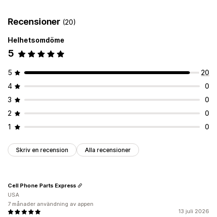
Orderdistribution
Ordertaggar
Behandling av returer
Orderhantering
Recensioner
(20)
Anpassning
Statusuppdateringar
Helhetsomdöme
Villkorlig logik
Anpassade utlösare
5
Anpassade arbetsflöden
5
20
4
0
3
0
2
0
1
0
Skriv en recension
Alla recensioner
Cell Phone Parts Express
USA
7 månader användning av appen
13 juli 2026