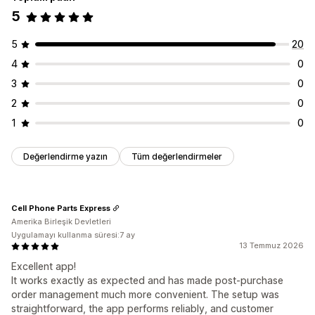
5
5
20
4
0
3
0
2
0
1
0
Değerlendirme yazın
Tüm değerlendirmeler
Cell Phone Parts Express
Amerika Birleşik Devletleri
Uygulamayı kullanma süresi:7 ay
13 Temmuz 2026
Excellent app!
It works exactly as expected and has made post-purchase
order management much more convenient. The setup was
straightforward, the app performs reliably, and customer