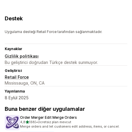
Destek
Uygulama desteği Retail Force tarafından sağlanmaktadır.
Kaynaklar
Gizlilik politikası
Bu geliştirici doğrudan Türkçe destek sunmuyor.
Geliştirici
Retail Force
Mississauga, ON, CA
Yayınlanma
8 Eylül 2025
Buna benzer diğer uygulamalar
Order Merger Edit Merge Orders
5 yıldız üzerinden
4,8
(68)
•
Ücretsiz plan mevcut
toplam 68 değerlendirme
Merge orders and let customers edit address, items, or cancel.