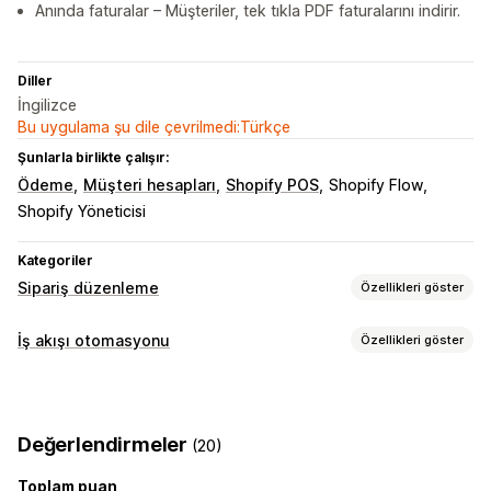
Anında faturalar – Müşteriler, tek tıkla PDF faturalarını indirir.
Diller
İngilizce
Bu uygulama şu dile çevrilmedi:Türkçe
Şunlarla birlikte çalışır:
Ödeme
Müşteri hesapları
Shopify POS
Shopify Flow
Shopify Yöneticisi
Kategoriler
Sipariş düzenleme
Özellikleri göster
Sipariş güncellemeleri
İş akışı otomasyonu
Özellikleri göster
İptaller
Yeniden verilen siparişler
Adres
Fiyatlar
Otomasyon görevleri
Kargo ücretleri
Otomatik iş akışları
Sipariş gönderimi
Sipariş etiketleri
İade işleme
Sipariş yönetimi
Değerlendirmeler
(20)
Özelleştirme
Durum güncellemeleri
Toplam puan
Koşullu mantık
Özel tetikleyiciler
Özel iş akışları