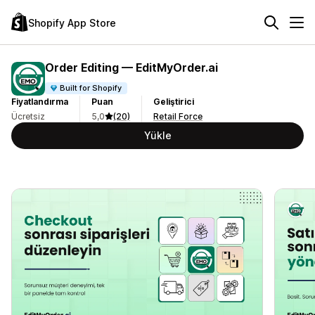
Shopify App Store
Order Editing — EditMyOrder.ai
Built for Shopify
Fiyatlandırma
Puan
Geliştirici
Ücretsiz
5,0
(20)
Retail Force
Yükle