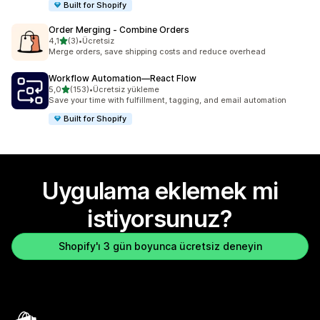
Built for Shopify
Order Merging ‑ Combine Orders
5 yıldız üzerinden
4,1
(3)
•
Ücretsiz
toplam 3 değerlendirme
Merge orders, save shipping costs and reduce overhead
Workflow Automation—React Flow
5 yıldız üzerinden
5,0
(153)
•
Ücretsiz yükleme
toplam 153 değerlendirme
Save your time with fulfillment, tagging, and email automation
Built for Shopify
Uygulama eklemek mi
istiyorsunuz?
Shopify'ı 3 gün boyunca ücretsiz deneyin