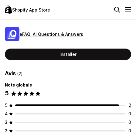
Shopify App Store
eFAQ: AI Questions & Answers
Installer
Avis
(2)
Note globale
5
5
2
4
0
3
0
2
0