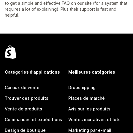
to get a simple and effective FAQ on our site (for a system that
requires a lot of explaining). Plus their support is fast and
helpful.
Catégories d’applications
Meilleures catégories
Canaux de vente
Dropshipping
Trouver des produits
Places de marché
Vente de produits
Avis sur les produits
Commandes et expéditions
Ventes incitatives et lots
Design de boutique
Marketing par e-mail