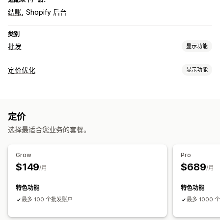
结账
Shopify 后台
类别
批发
显示功能
定价选项
定价优化
显示功能
客户群
自定义定价
分层定价
批量折扣
定价导入
定价管理
宽限期付款条件
付款方式
多币种
客户标记
定价规则
百分比折扣
批量折扣
分层折扣
自定义定价
标签
订单管理
定价
运输选项
选择最适合您业务的套餐。
Grow
Pro
$149
$689
/月
/月
特色功能
特色功能
最多 100 个批发账户
最多 1000