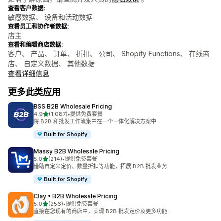
查看客户数据:
敏感数据、 设备和活动数据
查看员工和协作者数据:
店主
查看和编辑商店数据:
客户、 产品、 订单、 折扣、 公司、 Shopify Functions、 在线商
店、 自定义数据、 其他数据
查看详细信息
更多此类应用
BSS B2B Wholesale Pricing
星（满分 5 星）
4.9
(1,087)
•
提供免费套餐
总共 1087 条评论
将 B2B 和批发工作流集中在一个一体化解决方案中
Built for Shopify
Massy B2B Wholesale Pricing
星（满分 5 星）
5.0
(214)
•
提供免费套餐
总共 214 条评论
借助自定义定价、数量折扣等功能，拓展 B2B 批发业务
Built for Shopify
Clay • B2B Wholesale Pricing
星（满分 5 星）
5.0
(256)
•
提供免费套餐
总共 256 条评论
直接在您现有的商店中，实现 B2B 批发定价及更多功能