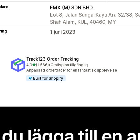
klare
FMX (M) SDN BHD
Lot 8, Jalan Sungai Kayu Ara 32/38, Se
Shah Alam, KUL, 40460, MY
ring
1 juni 2023
Track123 Order Tracking
av 5 stjärnor
4,9
(1 566)
•
Gratisplan tillgänglig
1566 recensioner totalt
Anpassad ordertracer för en fantastisk upplevelse
Built for Shopify
l du lägga till en 