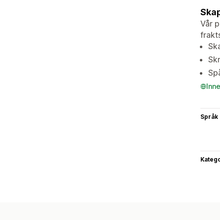
Skap
Vår p
frakt
Ska
Skr
Spå
Inn
Språk
Katego