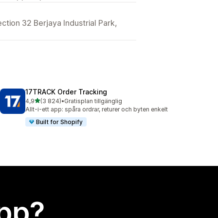
ction 32 Berjaya Industrial Park,
17TRACK Order Tracking
av 5 stjärnor
4,9
(3 824)
•
Gratisplan tillgänglig
3824 recensioner totalt
Allt-i-ett app: spåra ordrar, returer och byten enkelt
Built for Shopify
app?