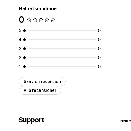
Helhetsomdöme
0
5
0
4
0
3
0
2
0
1
0
Skriv en recension
Alla recensioner
Support
Resur