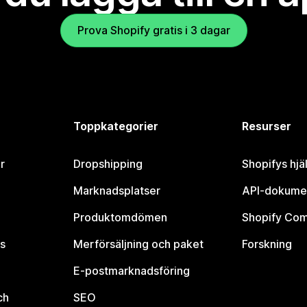
Prova Shopify gratis i 3 dagar
Toppkategorier
Resurser
r
Dropshipping
Shopifys hjä
Marknadsplatser
API-dokume
Produktomdömen
Shopify Co
s
Merförsäljning och paket
Forskning
E-postmarknadsföring
ch
SEO