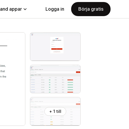
land appar
Logga in
Börja gratis
+ 1 till