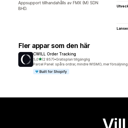
Appsupport tillhandahålls av FMX (M) SDN
Utvec
BHD.
Lanse
Fler appar som den här
CWILL Order Tracking
av 5 stjärnor
5,0
(2 857)
•
Gratisplan tillgänglig
2857 recensioner totalt
Parcel Panel: spåra ordrar, mindre WISMO, mer försäljning
Built for Shopify
Vil