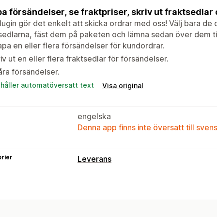
a försändelser, se fraktpriser, skriv ut fraktsedl
lugin gör det enkelt att skicka ordrar med oss! Välj bara de or
sedlarna, fäst dem på paketen och lämna sedan över dem till
pa en eller flera försändelser för kundordrar.
iv ut en eller flera fraktsedlar för försändelser.
ra försändelser.
ehåller automatöversatt text
Visa original
engelska
Denna app finns inte översatt till sven
rier
Leverans