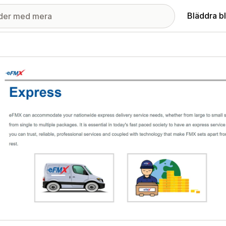
Bläddra b
ri med utvalda bilder