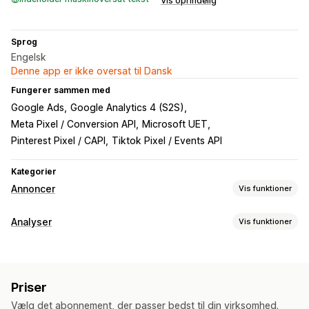
Vis oprindelig
Sprog
Engelsk
Denne app er ikke oversat til Dansk
Fungerer sammen med
Google Ads
Google Analytics 4 (S2S)
Meta Pixel / Conversion API
Microsoft UET
Pinterest Pixel / CAPI
Tiktok Pixel / Events API
Kategorier
Annoncer
Vis funktioner
Effektivitetsanalyse
Analyser
Vis funktioner
Sporing af ydeevne
Konverteringssporing
UTM-tildeling
Kundeadfærd
Trafikkilde
Sporing i realtid
Aktivitetssporing
Eventsporing
Priser
Segmentering
Sidevisninger
Vælg det abonnement, der passer bedst til din virksomhed.