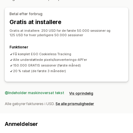
Markedsføring og salg
Markedsføringstildeling
Betalingsanalyse
ROAS
Betal efter forbrug
Profitindblik
Købssporing
Tragtanalyse
UTM-sporing
Gratis at installere
Pixelsporing
Gratis at installere. 250 USD for de første 50.000 sessioner og
125 USD for hver yderligere 50.000 sessioner
Visualiseringer og rapporter
Kontrolpanel med analyser
Tilpassede kontrolpaneler
Funktioner
Tilpassede rapporter
Dataeksport
Historisk analyse
Få komplet EGO Cookieless Tracking
GDPR-overholdelse
Alle understøttede pixels/konverterings-API'er
150.000 GRATIS sessioner (første måned)
20 % rabat (de første 3 måneder)
Indeholder maskinoversat tekst
Vis oprindelig
Alle gebyrer faktureres i USD.
Se alle prismuligheder
Anmeldelser