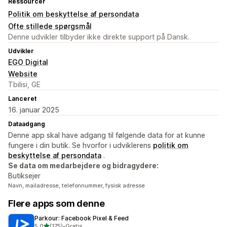
Ressourcer
Politik om beskyttelse af persondata
Ofte stillede spørgsmål
Denne udvikler tilbyder ikke direkte support på Dansk.
Udvikler
EGO Digital
Website
Tbilisi, GE
Lanceret
16. januar 2025
Dataadgang
Denne app skal have adgang til følgende data for at kunne
fungere i din butik. Se hvorfor i udviklerens
politik om
beskyttelse af persondata
.
Se data om medarbejdere og bidragydere:
Butiksejer
Navn, mailadresse, telefonnummer, fysisk adresse
Flere apps som denne
Parkour: Facebook Pixel & Feed
ud af 5 stjerner
5,0
(175)
•
Gratis