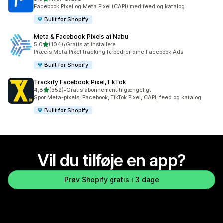
175 anmeldelser i alt
Facebook Pixel og Meta Pixel (CAPI) med feed og katalog
Built for Shopify
Meta & Facebook Pixels af Nabu
ud af 5 stjerner
5,0
(104)
•
Gratis at installere
104 anmeldelser i alt
Præcis Meta Pixel tracking forbedrer dine Facebook Ads
Built for Shopify
Trackify Facebook Pixel,TikTok
ud af 5 stjerner
4,8
(352)
•
Gratis abonnement tilgængeligt
352 anmeldelser i alt
Spor Meta-pixels, Facebook, TikTok Pixel, CAPI, feed og katalog
Built for Shopify
Vil du tilføje en app?
Prøv Shopify gratis i 3 dage