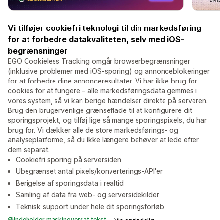
Vi tilføjer cookiefri teknologi til din markedsføring
for at forbedre datakvaliteten, selv med iOS-
begrænsninger
EGO Cookieless Tracking omgår browserbegrænsninger
(inklusive problemer med iOS-sporing) og annonceblokeringer
for at forbedre dine annonceresultater. Vi har ikke brug for
cookies for at fungere – alle markedsføringsdata gemmes i
vores system, så vi kan berige hændelser direkte på serveren.
Brug den brugervenlige grænseflade til at konfigurere dit
sporingsprojekt, og tilføj lige så mange sporingspixels, du har
brug for. Vi dækker alle de store markedsførings- og
analyseplatforme, så du ikke længere behøver at lede efter
dem separat.
Cookiefri sporing på serversiden
Ubegrænset antal pixels/konverterings-API'er
Berigelse af sporingsdata i realtid
Samling af data fra web- og serversidekilder
Teknisk support under hele dit sporingsforløb
Indeholder maskinoversat tekst