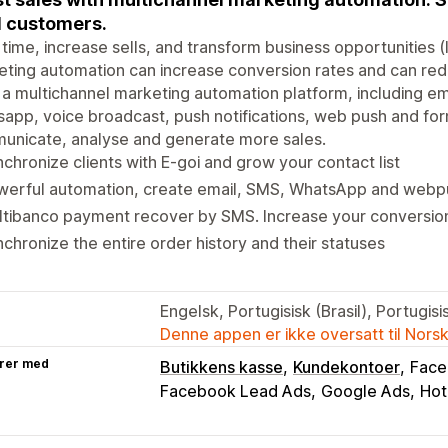
l customers.
time, increase sells, and transform business opportunities (
ting automation can increase conversion rates and can redu
s a multichannel marketing automation platform, including e
app, voice broadcast, push notifications, web push and fo
unicate, analyse and generate more sales.
chronize clients with E-goi and grow your contact list
werful automation, create email, SMS, WhatsApp and webp
ltibanco payment recover by SMS. Increase your conversio
chronize the entire order history and their statuses
Engelsk, Portugisisk (Brasil), Portugis
Denne appen er ikke oversatt til Nors
rer med
Butikkens kasse
Kundekontoer
Face
Facebook Lead Ads
Google Ads
Hot