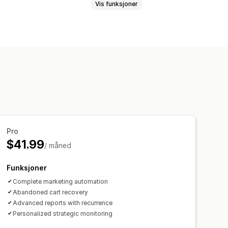
Vis funksjoner
sh-varsler
Nyhetsbrev
E-postmeldinger for mersalg
r
E-poster om prisreduksjon
r for winback
ting av e-postadresser
g
Pro
$41.99
/ måned
Funksjoner
Complete marketing automation
Abandoned cart recovery
Advanced reports with recurrence
Personalized strategic monitoring