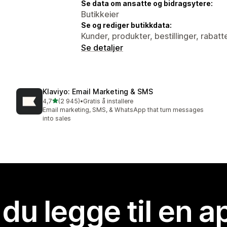
Se data om ansatte og bidragsytere:
Butikkeier
Se og rediger butikkdata:
Kunder, produkter, bestillinger, rabatt
Se detaljer
Klaviyo: Email Marketing & SMS
av 5 stjerner
4,7
(2 945)
•
Gratis å installere
Totalt 2945 omtaler
Email marketing, SMS, & WhatsApp that turn messages
into sales
 du legge til en 