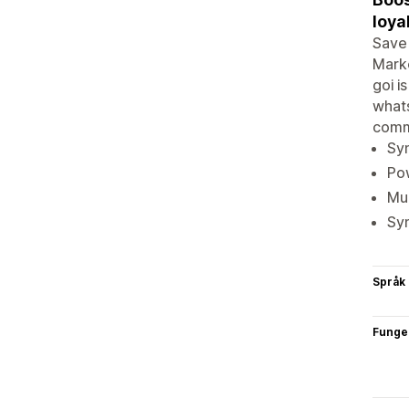
loya
Save 
Marke
goi i
whats
comm
Syn
Po
Mu
Syn
Språk
Funge