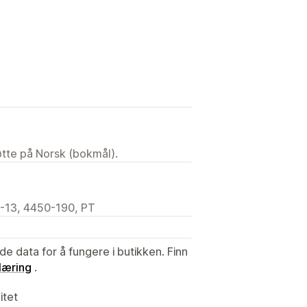
tøtte på Norsk (bokmål).
-13, 4450-190, PT
de data for å fungere i butikken. Finn
læring
.
itet