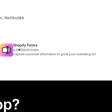
er, Nettbutikk
Shopify Forms
av 5 stjerner
4,5
(664)
•
Gratis
Totalt 664 omtaler
Capture customer information to grow your marketing list
app?