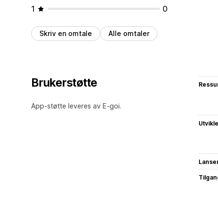
1
0
Skriv en omtale
Alle omtaler
Brukerstøtte
Ressu
App-støtte leveres av E-goi.
Utvikl
Lanse
Tilgang