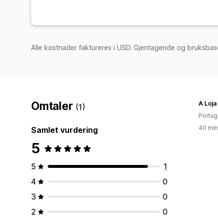
Alle kostnader faktureres i USD. Gjentagende og bruksbas
Omtaler
A Loja
(1)
Portug
40 min
Samlet vurdering
5
5
1
4
0
3
0
2
0