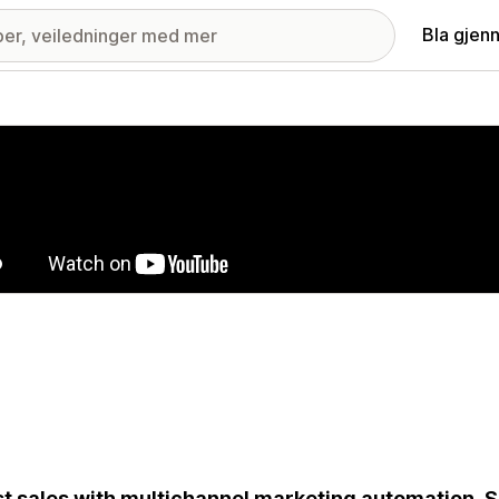
Bla gjen
ri med fremhevede bilder
t sales with multichannel marketing automation. S