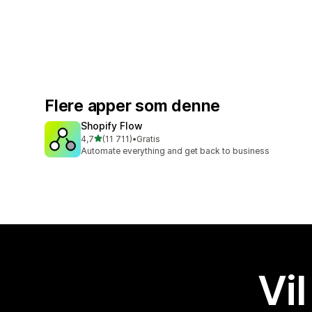
Flere apper som denne
Shopify Flow
av 5 stjerner
4,7
(11 711)
•
Gratis
Totalt 11711 omtaler
Automate everything and get back to business
Vil