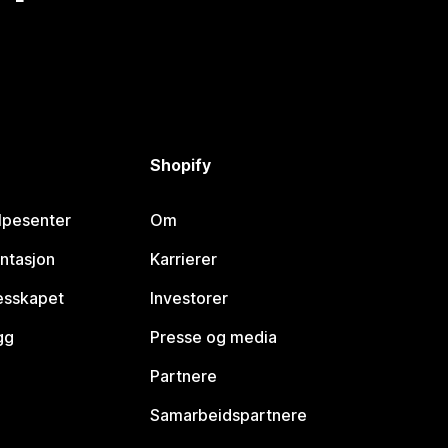
Shopify
lpesenter
Om
ntasjon
Karrierer
lesskapet
Investorer
gg
Presse og media
Partnere
Samarbeidspartnere