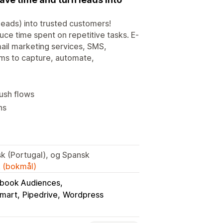
leads) into trusted customers!
ce time spent on repetitive tasks. E-
mail marketing services, SMS,
rms to capture, automate,
ush flows
ns
isk (Portugal), og Spansk
k (bokmål)
book Audiences
mart
Pipedrive
Wordpress