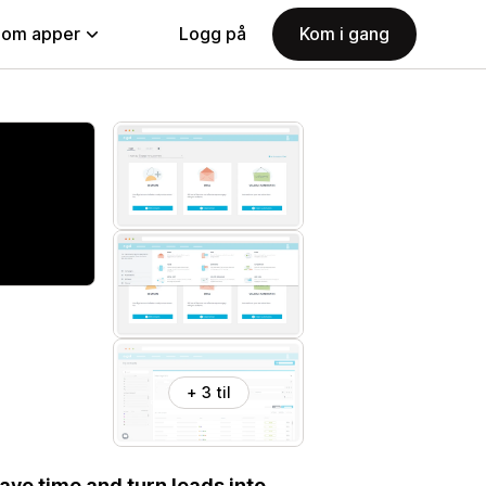
nom apper
Logg på
Kom i gang
+ 3 til
ave time and turn leads into