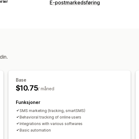
rier
E-postmarkedsføring
Kampanjetyper
E-postkampanjer
SMS-kampanjer
Pu
Popup-vinduer
Skjemaer
Målsider
Forlatt handlekurv
Velkomst-e-poste
E-poster om tilbake på lager
E-poste
din.
Administrere kampanjer
Redigeringsverktøy
Liste for innhen
Automasjoner
Segmentering
Sporin
Base
$10.75
/ måned
Funksjoner
SMS marketing (tracking, smartSMS)
Behavioral tracking of online users
Integrations with various softwares
Basic automation