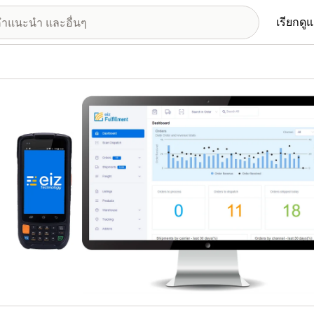
เรียกดู
อรีรูปภาพที่แสดง