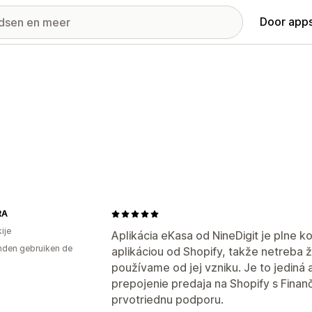
Door apps
RA
ije
Aplikácia eKasa od NineDigit je plne k
den gebruiken de
aplikáciou od Shopify, takže netreba 
používame od jej vzniku. Je to jediná 
prepojenie predaja na Shopify s Finan
prvotriednu podporu.