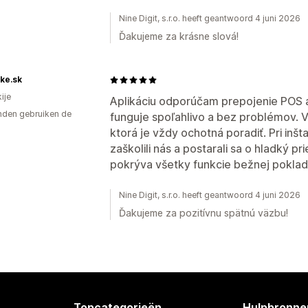
Nine Digit, s.r.o. heeft geantwoord 4 juni 2026
Ďakujeme za krásne slová!
ike.sk
ije
Aplikáciu odporúčam prepojenie POS a
den gebruiken de
funguje spoľahlivo a bez problémov. 
ktorá je vždy ochotná poradiť. Pri inšt
zaškolili nás a postarali sa o hladký p
pokrýva všetky funkcie bežnej poklad
Nine Digit, s.r.o. heeft geantwoord 4 juni 2026
Ďakujeme za pozitívnu spätnú väzbu!
Topcategorieën
Hulpbronne