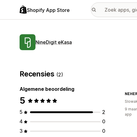
Shopify App Store
NineDigit eKasa
Recensies
(2)
Algemene beoordeling
NEHE
5
Slowak
9 maan
5
2
app
4
0
3
0