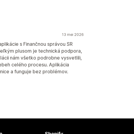
13 mei 2026
plikácie s Finančnou správou SR
Veľkým plusom je technická podpora,
alácii nám všetko podrobne vysvetlili,
riebeh celého procesu. Aplikácia
nice a funguje bez problémov.
n
Shopify