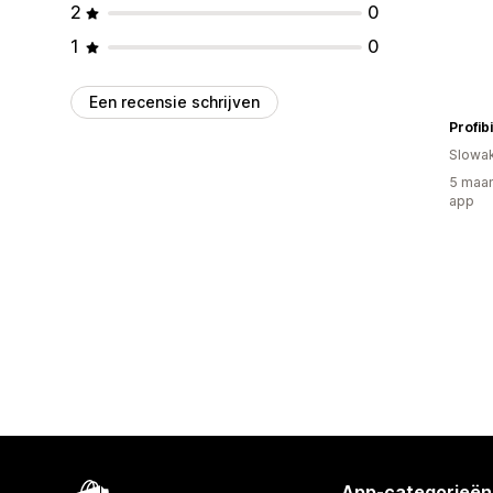
2
0
1
0
Een recensie schrijven
Profib
Slowak
5 maan
app
App-categorieën