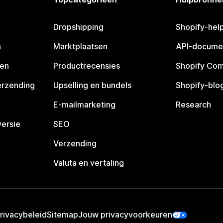
Dropshipping
Shopify-hel
n
Marktplaatsen
API-docume
pen
Productrecensies
Shopify Co
erzending
Upselling en bundels
Shopify-blo
E-mailmarketing
Research
ersie
SEO
Verzending
Valuta en vertaling
rivacybeleid
Sitemap
Jouw privacyvoorkeuren