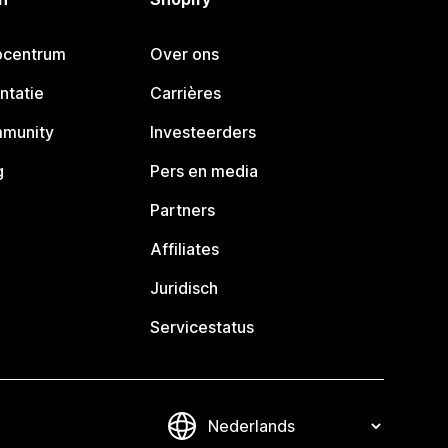
pcentrum
Over ons
ntatie
Carrières
mmunity
Investeerders
g
Pers en media
Partners
Affiliates
Juridisch
Servicestatus