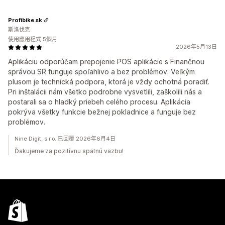
Profibike.sk
斯洛伐克
使用應用程式 5個月
2026年5月13日
Aplikáciu odporúčam prepojenie POS aplikácie s Finančnou
správou SR funguje spoľahlivo a bez problémov. Veľkým
plusom je technická podpora, ktorá je vždy ochotná poradiť.
Pri inštalácii nám všetko podrobne vysvetlili, zaškolili nás a
postarali sa o hladký priebeh celého procesu. Aplikácia
pokrýva všetky funkcie bežnej pokladnice a funguje bez
problémov.
Nine Digit, s.r.o. 已回覆 2026年6月4日
Ďakujeme za pozitívnu spätnú väzbu!