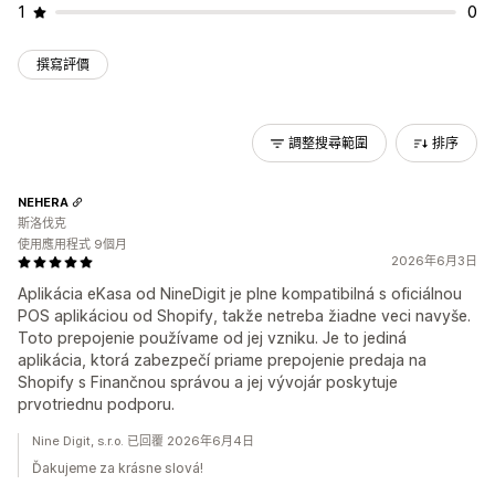
1
0
撰寫評價
調整搜尋範圍
排序
NEHERA
斯洛伐克
使用應用程式 9個月
2026年6月3日
Aplikácia eKasa od NineDigit je plne kompatibilná s oficiálnou
POS aplikáciou od Shopify, takže netreba žiadne veci navyše.
Toto prepojenie používame od jej vzniku. Je to jediná
aplikácia, ktorá zabezpečí priame prepojenie predaja na
Shopify s Finančnou správou a jej vývojár poskytuje
prvotriednu podporu.
Nine Digit, s.r.o. 已回覆 2026年6月4日
Ďakujeme za krásne slová!