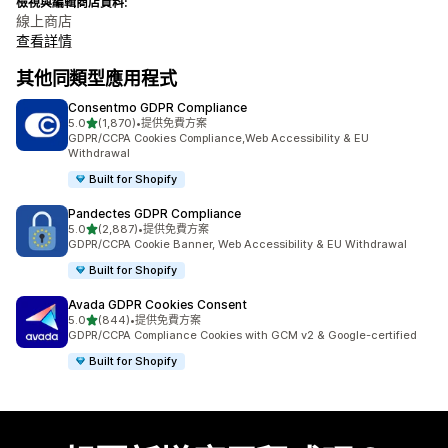
檢視與編輯商店資料:
線上商店
查看詳情
其他同類型應用程式
Consentmo GDPR Compliance
滿分 5 顆星
5.0
(1,870)
•
提供免費方案
共有 1870 則評價
GDPR/CCPA Cookies Compliance,Web Accessibility & EU
Withdrawal
Built for Shopify
Pandectes GDPR Compliance
滿分 5 顆星
5.0
(2,887)
•
提供免費方案
共有 2887 則評價
GDPR/CCPA Cookie Banner, Web Accessibility & EU Withdrawal
Built for Shopify
Avada GDPR Cookies Consent
滿分 5 顆星
5.0
(844)
•
提供免費方案
共有 844 則評價
GDPR/CCPA Compliance Cookies with GCM v2 & Google-certified
Built for Shopify