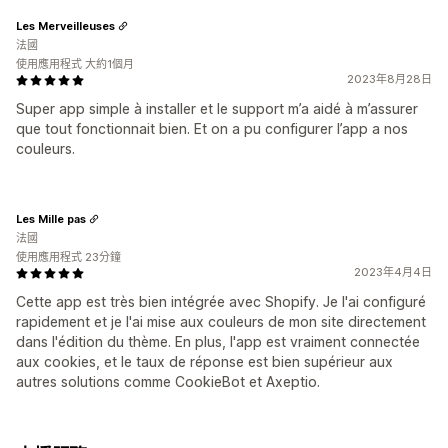
Les Merveilleuses
法國
使用應用程式 大約1個月
2023年8月28日
Super app simple à installer et le support m’a aidé à m’assurer
que tout fonctionnait bien. Et on a pu configurer l’app a nos
couleurs.
Les Mille pas
法國
使用應用程式 23分鐘
2023年4月4日
Cette app est très bien intégrée avec Shopify. Je l'ai configuré
rapidement et je l'ai mise aux couleurs de mon site directement
dans l'édition du thème. En plus, l'app est vraiment connectée
aux cookies, et le taux de réponse est bien supérieur aux
autres solutions comme CookieBot et Axeptio.