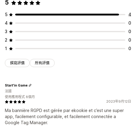
5
5
4
4
0
3
0
2
0
1
0
撰寫評價
所有評價
Start'in Game
法國
使用應用程式 8個月
2023年9月12日
Ma bannière RGPD est gérée par ekookie et c’est une super
app, facilement configurable, et facilement connectée a
Google Tag Manager.