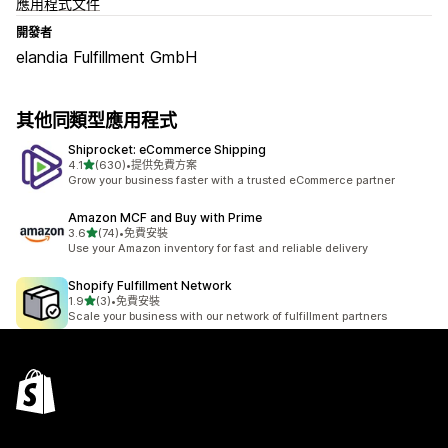
應用程式文件
開發者
elandia Fulfillment GmbH
其他同類型應用程式
Shiprocket: eCommerce Shipping
滿分 5 顆星
4.1
(630)
•
提供免費方案
共有 630 則評價
Grow your business faster with a trusted eCommerce partner
Amazon MCF and Buy with Prime
滿分 5 顆星
3.6
(74)
•
免費安裝
共有 74 則評價
Use your Amazon inventory for fast and reliable delivery
Shopify Fulfillment Network
滿分 5 顆星
1.9
(3)
•
免費安裝
共有 3 則評價
Scale your business with our network of fulfillment partners