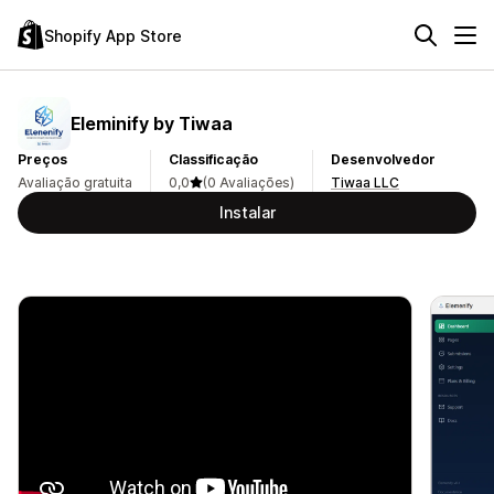
Shopify App Store
Eleminify by Tiwaa
Preços
Classificação
Desenvolvedor
Avaliação gratuita
0,0
(0 Avaliações)
Tiwaa LLC
Instalar