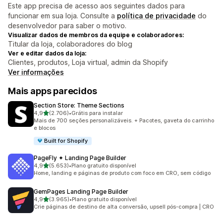
Este app precisa de acesso aos seguintes dados para
funcionar em sua loja. Consulte a
política de privacidade
do
desenvolvedor para saber o motivo.
Visualizar dados de membros da equipe e colaboradores:
Titular da loja, colaboradores do blog
Ver e editar dados da loja:
Clientes, produtos, Loja virtual, admin da Shopify
Ver informações
Mais apps parecidos
Section Store: Theme Sections
de 5 estrelas
4,9
(2.706)
•
Grátis para instalar
2706 avaliações ao todo
Mais de 700 seções personalizáveis. + Pacotes, gaveta do carrinho
e blocos
Built for Shopify
PageFly ✦ Landing Page Builder
de 5 estrelas
4,9
(5.653)
•
Plano gratuito disponível
5653 avaliações ao todo
Home, landing e páginas de produto com foco em CRO, sem código
GemPages Landing Page Builder
de 5 estrelas
4,9
(3.965)
•
Plano gratuito disponível
3965 avaliações ao todo
Crie páginas de destino de alta conversão, upsell pós-compra | CRO