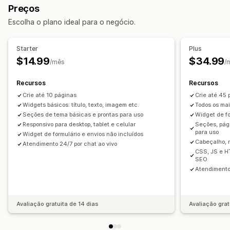
Preços
Páginas de futuros lançamentos
Blogs
Escolha o plano ideal para o negócio.
Perguntas frequentes
Páginas de contato
Páginas "Quem somos"
Páginas de agradecimento
Starter
Plus
Rodapés
Pop-ups
Formulários
Páginas 404
$14.99
$34.99
/mês
/
Páginas de carreiras
Páginas de informações jurídicas
Páginas de preços
Seções de temas
Recursos
Recursos
Páginas personalizadas
Crie até 10 páginas
Crie até 45
Widgets básicos: título, texto, imagem etc.
Todos os mai
Gerenciamento de páginas
Seções de tema básicas e prontas para uso
Widget de fo
Ferramenta de edição
Elementos
Modelos
Responsivo para desktop, tablet e celular
Seções, pág
para uso
Widget de formulário e envios não incluídos
Páginas salvas
Seções globais
Estilos globais
Cabeçalho, 
Atendimento 24/7 por chat ao vivo
Fontes personalizadas
Código personalizado
SEO
CSS, JS e H
SEO
Responsividade para dispositivos móveis
Atendimento 
Avaliação gratuita de 14 dias
Avaliação grat