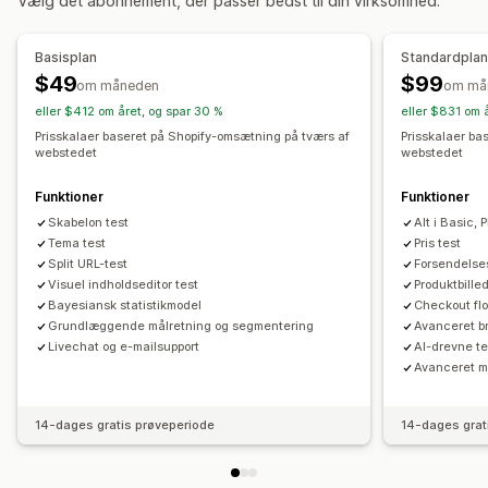
Vælg det abonnement, der passer bedst til din virksomhed.
Tilpassede priser
Udsalg
Planlægning
Filtre
Overvågning
Basisplan
Standardpla
A/B-test
Trendanalyse
Rapporter
Kontrolpaneler
$49
$99
om måneden
om må
Analyser
eller $412 om året, og spar 30 %
eller $831 om 
Prisskalaer baseret på Shopify-omsætning på tværs af
Prisskalaer ba
webstedet
webstedet
Funktioner
Funktioner
Skabelon test
Alt i Basic, P
Tema test
Pris test
Split URL-test
Forsendelse
Visuel indholdseditor test
Produktbille
Bayesiansk statistikmodel
Checkout flo
Grundlæggende målretning og segmentering
Avanceret b
Livechat og e-mailsupport
AI-drevne te
Avanceret m
14-dages gratis prøveperiode
14-dages grat