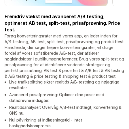
Fremdriv vækst med avanceret A/B testing,
optimeret AB test, split-test, prisafprøvning. Price
test.
Forøg konverteringsrater med vores app, en leder inden for
A/B-testning, AB-test, split-test, prisafprøvning og produkttest.
Handlende, der søger højere konverteringsrater, vil drage
fordel af vores sofistikerede A/B-test, der afslører
nøgleindsigter i publikumspræferencer. Brug vores split-test og
prisafprøvning for at identificere vindende strategier og
perfekt prissætning. AB test & price test & A/B test & AB testing
& A/B testing & price testing & shipping test & product test.
Live trafiksplitting sikrer realtids A/B-testning og nøjagtige
resultater.
Avanceret prisafprøvning: Optimer dine priser med
datadrevne indsigter.
Realtidsanalyser: Overvåg A/B-test indtægt, konvertering &
GNS nu.
Nul påvirkning af indlæsningstid - intet
hastighedskompromis.