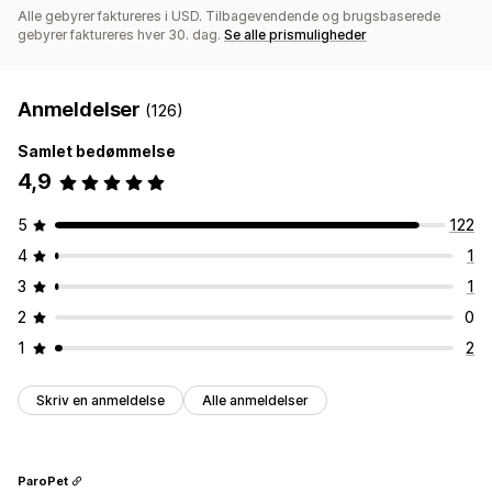
Alle gebyrer faktureres i USD. Tilbagevendende og brugsbaserede
gebyrer faktureres hver 30. dag.
Se alle prismuligheder
Anmeldelser
(126)
Samlet bedømmelse
4,9
5
122
4
1
3
1
2
0
1
2
Skriv en anmeldelse
Alle anmeldelser
ParoPet