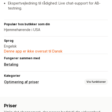
Ekspertvejledning til rådighed: Live chat-support for AB-
testning.
Populær hos butikker som din
Hjemmehørende i USA
Sprog
Engelsk
Denne app er ikke oversat til Dansk
Fungerer sammen med
Betaling
Kategorier
Optimering af priser
Vis funktioner
Prisstyring
Prisregler
Procentrabatter
Fastsatte rabatter
Priser
Mængderabatter
Niveauinddelte rabatter