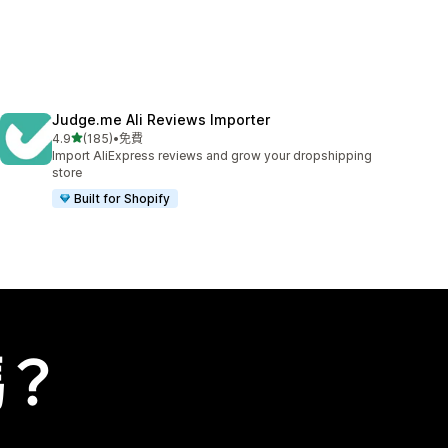
Judge.me Ali Reviews Importer
滿分 5 顆星
4.9
(185)
•
免費
共有 185 則評價
Import AliExpress reviews and grow your dropshipping
store
Built for Shopify
嗎？