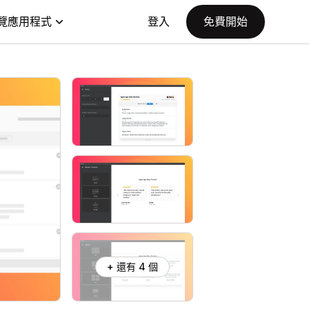
覽應用程式
登入
免費開始
+ 還有 4 個