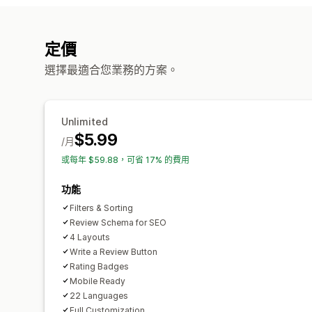
定價
選擇最適合您業務的方案。
Unlimited
$5.99
/月
或每年 $59.88，可省 17% 的費用
功能
Filters & Sorting
Review Schema for SEO
4 Layouts
Write a Review Button
Rating Badges
Mobile Ready
22 Languages
Full Customization