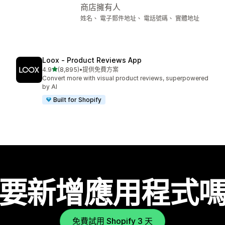
商店擁有人
姓名、 電子郵件地址、 電話號碼、 實體地址
Loox ‑ Product Reviews App
滿分 5 顆星
4.9
(8,895)
•
提供免費方案
共有 8895 則評價
Convert more with visual product reviews, superpowered
by AI
Built for Shopify
要新增應用程式
免費試用 Shopify 3 天