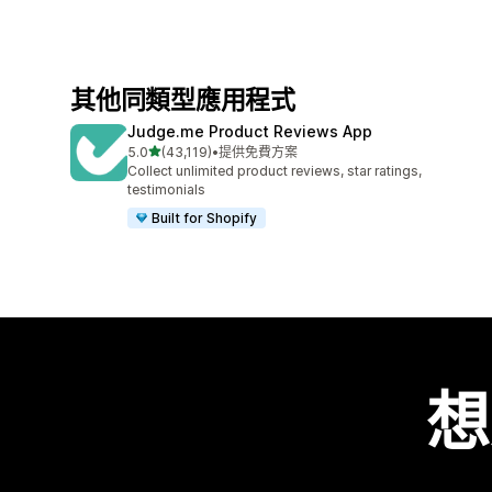
其他同類型應用程式
Judge.me Product Reviews App
滿分 5 顆星
5.0
(43,119)
•
提供免費方案
共有 43119 則評價
Collect unlimited product reviews, star ratings,
testimonials
Built for Shopify
想