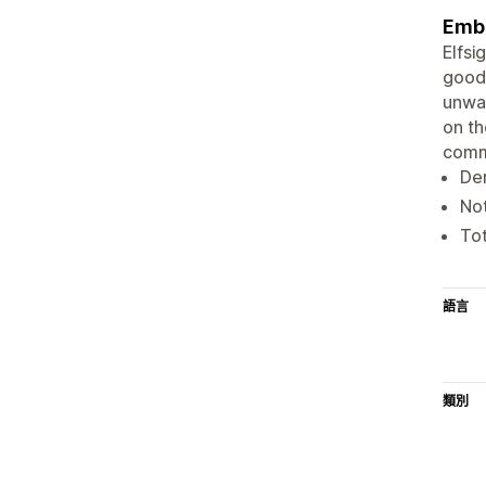
Embe
Elfsi
goods
unwan
on th
comme
Dem
Not
Tot
語言
類別