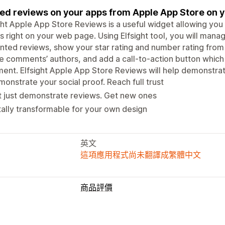
d reviews on your apps from Apple App Store on y
ght Apple App Store Reviews is a useful widget allowing you
 right on your web page. Using Elfsight tool, you will manage
ted reviews, show your star rating and number rating from
e comments’ authors, and add a call-to-action button which wi
nt. Elfsight Apple App Store Reviews will help demonstrate
onstrate your social proof. Reach full trust
 just demonstrate reviews. Get new ones
ally transformable for your own design
英文
這項應用程式尚未翻譯成繁體中文
商品評價