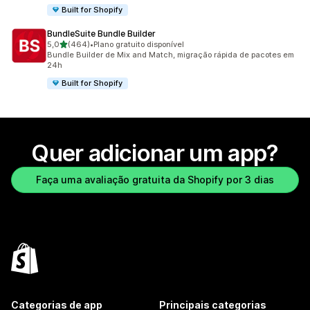
Built for Shopify
BundleSuite Bundle Builder
de 5 estrelas
5,0
(464)
•
Plano gratuito disponível
464 avaliações ao todo
Bundle Builder de Mix and Match, migração rápida de pacotes em
24h
Built for Shopify
Quer adicionar um app?
Faça uma avaliação gratuita da Shopify por 3 dias
Categorias de app
Principais categorias