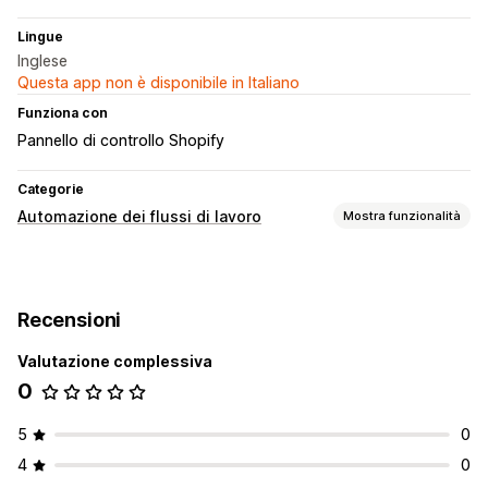
Lingue
Inglese
Questa app non è disponibile in Italiano
Funziona con
Pannello di controllo Shopify
Categorie
Automazione dei flussi di lavoro
Mostra funzionalità
Attività di automazione
Tag dei prodotti
Recensioni
Personalizzazione
Valutazione complessiva
Sincronizzazione automatica dei dati
Attività programmate
0
5
0
4
0