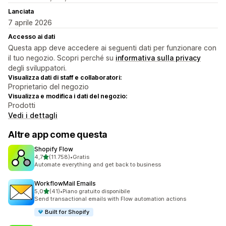
Lanciata
7 aprile 2026
Accesso ai dati
Questa app deve accedere ai seguenti dati per funzionare con
il tuo negozio. Scopri perché su
informativa sulla privacy
degli sviluppatori.
Visualizza dati di staff e collaboratori:
Proprietario del negozio
Visualizza e modifica i dati del negozio:
Prodotti
Vedi i dettagli
Altre app come questa
Shopify Flow
stelle su 5
4,7
(11.758)
•
Gratis
11758 recensioni totali
Automate everything and get back to business
WorkflowMail Emails
stelle su 5
5,0
(41)
•
Piano gratuito disponibile
41 recensioni totali
Send transactional emails with Flow automation actions
Built for Shopify