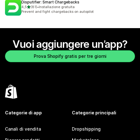
Disputifier: Smart Chargebacks
stelle su 5
4,5
(81)
•
Installazione gratuita
81 recensioni totali
Prevent and fight chargebacks on autopilot
Vuoi aggiungere un’app?
Prova Shopify gratis per tre giorni
Categorie di app
Categorie principali
Canali di vendita
Dropshipping