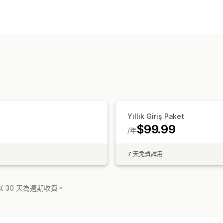
文件類型
發票
收據
海關文件
裝箱單
自訂
發票編號
計算稅額
條碼
檔案管理
產生 PDF
列印和匯出
報告
Yıllık Giriş Paket
$99.99
/年
7 天免費試用
 30 天為週期收費。