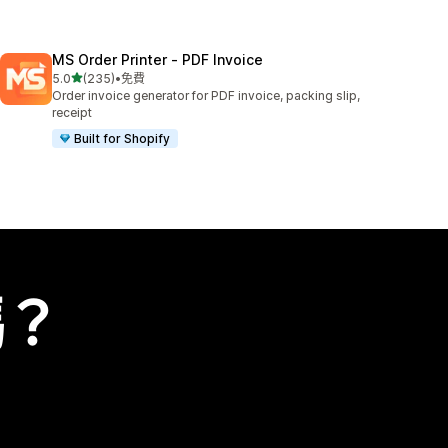
MS Order Printer ‑ PDF Invoice
滿分 5 顆星
5.0
(235)
•
免費
共有 235 則評價
Order invoice generator for PDF invoice, packing slip,
receipt
Built for Shopify
嗎？