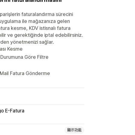
rişlerin faturalandırma sürecini
u uygulama ile mağazanıza gelen
Fatura kesme, KDV istisnalı fatura
ir ve gerektiğinde iptal edebilirsiniz.
erden yönetmenizi sağlar.
urası Kesme
 Durumuna Göre Filtre
 Mail Fatura Gönderme
o E-Fatura
顯示功能