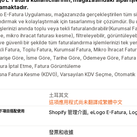
amaktadır.
 E-Fatura Uygulaması, mağazanızda gerçekleştirilen tüm sipa
ndırmak ve kolaylaştırmak için tasarlanmış bir çözümdür. B
işlerinizi anında toplu veya tekli faturalandırabilir(Kurumsal 
, mikro ihracat faturası kesme), filtreleyebilir, görüntüleyebil
 ve güvenli bir şekilde tüm faturalandırma işlemlerinizi tek y
li Fatura, Toplu Fatura, Kurumsal Fatura, Mikro İhracat Fat
arişe Göre, İsme Göre, Tarihe Göre, Ödemeye Göre, Fatura
ura İptal Etme, Fatura Görüntüleme
isna Fatura Kesme (KDV0), Varsayılan KDV Seçme, Otomatik
土耳其文
這項應用程式尚未翻譯成繁體中文
下項目搭配使用
Shopify 管理介面
eLogo E-Fatura
Log
發票和收據