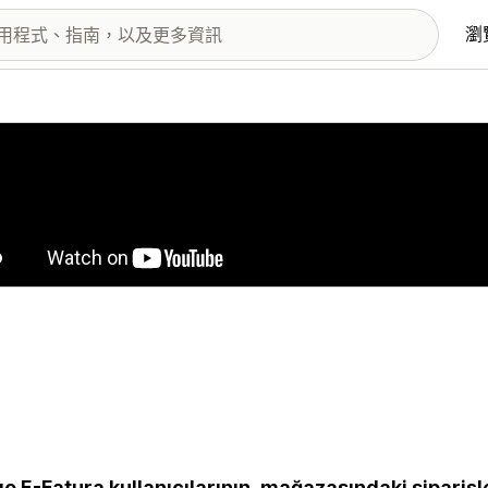
瀏
圖片圖庫
o E-Fatura kullanıcılarının, mağazasındaki siparişl