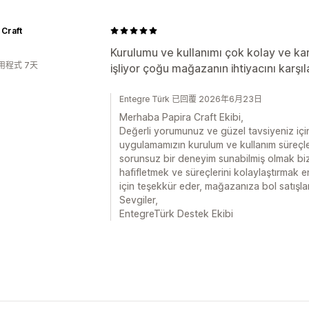
 Craft
Kurulumu ve kullanımı çok kolay ve kar
用程式 7天
işliyor çoğu mağazanın ihtiyacını karşı
Entegre Türk 已回覆 2026年6月23日
Merhaba Papira Craft Ekibi,
Değerli yorumunuz ve güzel tavsiyeniz içi
uygulamamızın kurulum ve kullanım süreçler
sorunsuz bir deneyim sunabilmiş olmak bizle
hafifletmek ve süreçlerini kolaylaştırmak en
için teşekkür eder, mağazanıza bol satışlar 
Sevgiler,
EntegreTürk Destek Ekibi