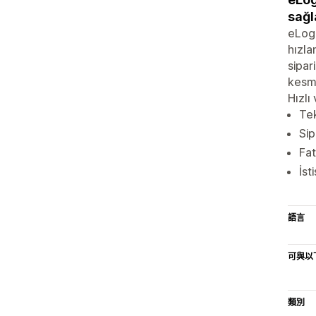
sağl
eLogo
hızla
sipar
kesme
Hızlı
Tek
Sip
Fat
İst
語言
可與以
類別