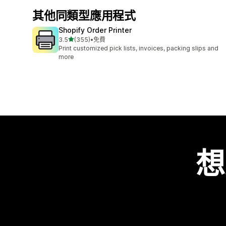
其他同類型應用程式
Shopify Order Printer
滿分 5 顆星
3.5
(355)
•
免費
共有 355 則評價
Print customized pick lists, invoices, packing slips and
more
想