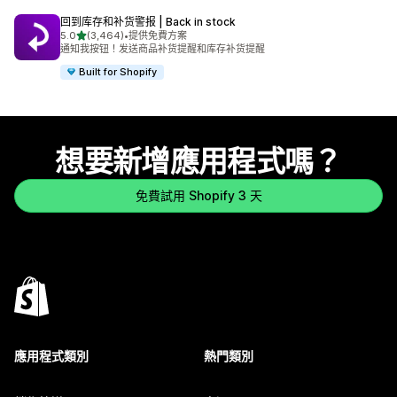
回到库存和补货警报 | Back in stock
滿分 5 顆星
5.0
(3,464)
•
提供免費方案
共有 3464 則評價
通知我按钮！发送商品补货提醒和库存补货提醒
Built for Shopify
想要新增應用程式嗎？
免費試用 Shopify 3 天
應用程式類別
熱門類別