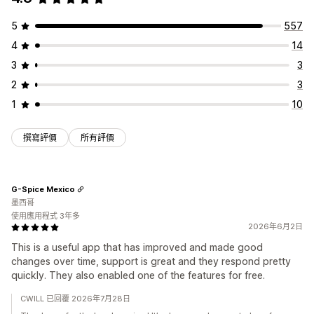
5
557
4
14
3
3
2
3
1
10
撰寫評價
所有評價
G-Spice Mexico
墨西哥
使用應用程式 3年多
2026年6月2日
This is a useful app that has improved and made good
changes over time, support is great and they respond pretty
quickly. They also enabled one of the features for free.
CWILL 已回覆 2026年7月28日