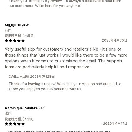
Thank you for the lovely review! It’s always a pleasure to hear from
our customers. We’re here for you anytime!
Bigjigs Toys
英國
使用應用程式 2年多
2026年4月30日
Very useful app for customers and retailers alike - it's one of
those things that just works. I would like there to be a few more
options when it comes to customising the email. The support
team are particularly helpful and responsive.
CWILL 已回覆 2026年7月28日
Thanks for leaving a review! We value your opinion and are glad to
know you enjoyed your experience with us.
Ceramique Peinture EI
法國
使用應用程式 9個月
2026年4月17日