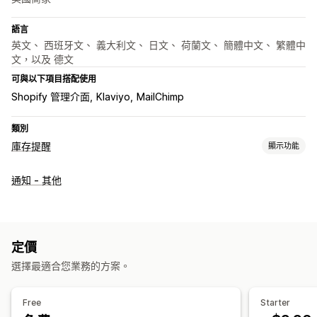
語言
英文、 西班牙文、 義大利文、 日文、 荷蘭文、 簡體中文、 繁體中
文，以及 德文
可與以下項目搭配使用
Shopify 管理介面
Klaviyo
MailChimp
類別
庫存提醒
顯示功能
通知
通知 - 其他
自動提醒
庫存補貨
多國語言
電子郵件
簡訊
自訂
通知範本
通知按鈕
彈出式視窗
定價
選擇最適合您業務的方案。
分析與報告
庫存報告
Free
Starter