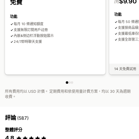
$9.90
免費
/月
功能
功能
每月 50 條
每月 10 條通知額度
支援按商品級
支援無限訂閱用戶註冊
支援最低庫存
內嵌&侧边栏浮動按鈕展示
支援全部第三方
24/7即時聊天支援
14 天免費試用
所有費用均以 USD 計價。 定期費用和依使用量計費方案，均以 30 天為週期
收費。
評論
(587)
整體評分
4.8