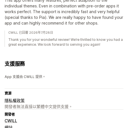
This app offers many features, perfect adaption to the
individual themes. Even in combination with pre-order apps it
works perfect. The support is incredibly fast and very helpful
(special thanks to Pia). We are really happy to have found your
app and can highly recommend it for other shops.
CWILL 已回覆 2026年7月28日
Thank you for your wonderful review! We’re thrilled to know you had a
great experience. We look forward to serving you again!
支援服務
App 支援由 CWILL 提供。
資源
隱私權政策
開發者無法直接以繁體中文提供支援。
開發者
CWILL
網站