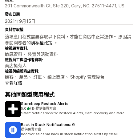
201 Commonwealth Ct, Ste 220, Cary, NC, 27511-4471, US
發布日期
2021年9月15日
資料存取權
這項應用程式需要存取以下資料，才能在商店中正常運作。 原因請
參閱開發者的
隱私權政策
。
檢視顧客資料:
敏感資料、 裝置與活動資料
檢視員工與協作者資料:
商店擁有人
檢視與編輯商店資料:
顧客、 產品、 訂單、 線上商店、 Shopify 管理後台
查看詳情
其他同類型應用程式
Storebeep Restock Alerts
滿分 5 顆星
5.0
(1)
•
提供免費方案
共有 1 則評價
Smart Notifications for Restock Alerts, Cart Recovery and more
Back in Stock Notifications: G
提供免費方案
Recover sales via back in stock notification alerts by email