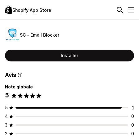
Shopify App Store
SC ‑ Email Blocker
Installer
Avis
(1)
Note globale
5
5
1
4
0
3
0
2
0