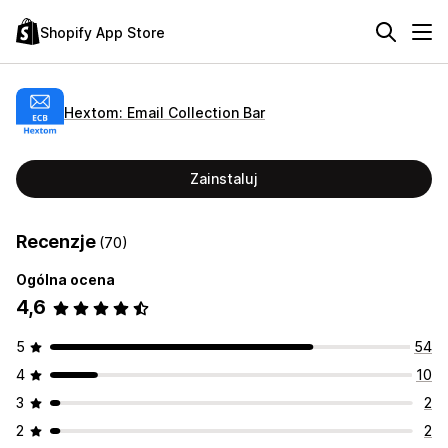
Shopify App Store
Hextom: Email Collection Bar
Zainstaluj
Recenzje
(70)
Ogólna ocena
4,6
5
54
4
10
3
2
2
2