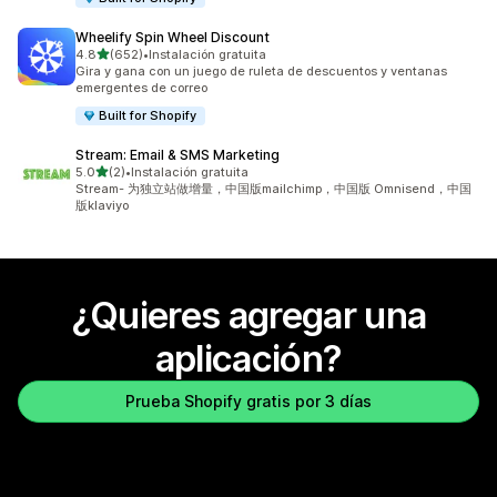
Wheelify Spin Wheel Discount
de 5 estrellas
4.8
(652)
•
Instalación gratuita
652 reseñas en total
Gira y gana con un juego de ruleta de descuentos y ventanas
emergentes de correo
Built for Shopify
Stream: Email & SMS Marketing
de 5 estrellas
5.0
(2)
•
Instalación gratuita
2 reseñas en total
Stream- 为独立站做增量，中国版mailchimp，中国版 Omnisend，中国
版klaviyo
¿Quieres agregar una
aplicación?
Prueba Shopify gratis por 3 días