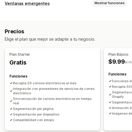
Tipos de descuentos
Ventanas emergentes
Mostrar funciones
Códigos de descuento
Cupones
BOGO
Tipos de ventanas emergentes
Descuentos globales
Descuentos porcentuales
Ventanas emergentes de correo electrónico
Descuentos
Descuentos al por mayor
Envío gratis
Precios
Formularios
Banners
Anuncios
Descuentos en el carrito
Elige el plan que mejor se adapte a tu negocio.
Ventanas emergentes personalizadas
Descuentos en la pantalla de pago
Banners
Descuentos personalizados
Ventanas emergentes de gestión
Plan Starter
Plan Básico
Herramienta de edición
Plantillas
Código personalizado
Gestión de descuentos
$9.99
Gratis
al 
Fuentes personalizadas
Traducción
Localización
Herramienta de edición
Plantillas
Importar y exportar
Lista de captura de correos electrónicos
Campañas
Funciones
Fuentes personalizadas
Localización
Campañas
Funciones
Automatizaciones
Segmentación
Geolocalización
Funciones de
Activadores y reglas
Automatizaciones
Recopila 50 correos electrónicos al mes
Recopila 500
Informes
Integración con proveedores de servicios de correo
Informes y estadísticas
Seguimiento
Lista de captura de correos electrónicos
Segmentación
Segmentació
electrónico
Shopify
Geolocalización
Etiquetas
Filtros
Seguimiento
Informes
Sincronización de correos electrónicos en tiempo
Segmentació
real
Informes y estadísticas
Prueba A/B
Animación d
Segmentación por página
Imágenes de 
Segmentación por dispositivo
Compatibilidad con emojis