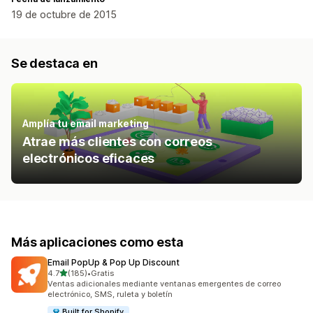
19 de octubre de 2015
Se destaca en
Amplía tu email marketing
Atrae más clientes con correos
electrónicos eficaces
Más aplicaciones como esta
Email PopUp & Pop Up Discount
de 5 estrellas
4.7
(185)
•
Gratis
185 reseñas en total
Ventas adicionales mediante ventanas emergentes de correo
electrónico, SMS, ruleta y boletín
Built for Shopify