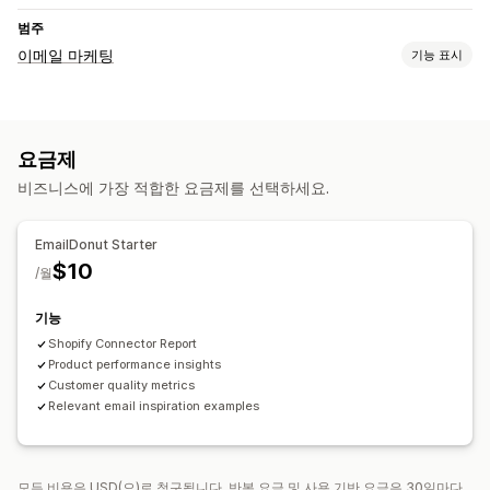
범주
이메일 마케팅
기능 표시
캠페인 유형
이메일 캠페인
뉴스레터
할인
상향 판매 이메일
요금제
교차 판매 이메일
카트 이메일
결제 이메일
중단된 카트
비즈니스에 가장 적합한 요금제를 선택하세요.
검색 중단
환영 이메일
후속 조치 이메일
재입고 알림 이메일
고객 되찾기 이메일
드립 캠페인
사용자 지정 캠페인
EmailDonut Starter
캠페인 관리
$10
/월
AI 생성
타게팅
세분화
분석 정보 및 팁
분석
API 및 Webhook
기능
Shopify Connector Report
Product performance insights
Customer quality metrics
Relevant email inspiration examples
모든 비용은 USD(으)로 청구됩니다. 반복 요금 및 사용 기반 요금은 30일마다