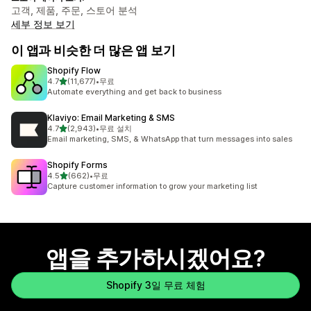
고객, 제품, 주문, 스토어 분석
세부 정보 보기
이 앱과 비슷한 더 많은 앱 보기
Shopify Flow
별 5개 중
4.7
(11,677)
•
무료
총 리뷰 11677개
Automate everything and get back to business
Klaviyo: Email Marketing & SMS
별 5개 중
4.7
(2,943)
•
무료 설치
총 리뷰 2943개
Email marketing, SMS, & WhatsApp that turn messages into sales
Shopify Forms
별 5개 중
4.5
(662)
•
무료
총 리뷰 662개
Capture customer information to grow your marketing list
앱을 추가하시겠어요?
Shopify 3일 무료 체험