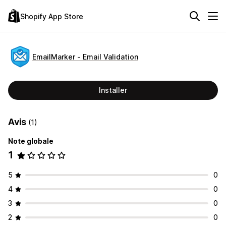
Shopify App Store
EmailMarker ‑ Email Validation
Installer
Avis
(1)
Note globale
1
5
0
4
0
3
0
2
0