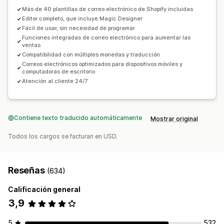
Herramienta de edición
Plantillas
Traducción
Más de 40 plantillas de correo electrónico de Shopify incluidas
Editor completo, que incluye Magic Designer
Localización
Código personalizado
Fácil de usar, sin necesidad de programar
Fuentes personalizadas
Edición masiva
Funciones integradas de correo electrónico para aumentar las
ventas
Automatizaciones
Seguimiento
Informes
Compatibilidad con múltiples monedas y traducción
Informes y estadísticas
Correos electrónicos optimizados para dispositivos móviles y
computadoras de escritorio
Atención al cliente 24/7
Contiene texto traducido automáticamente
Mostrar original
Todos los cargos se facturan en USD.
Reseñas
(634)
Calificación general
3,9
5
532