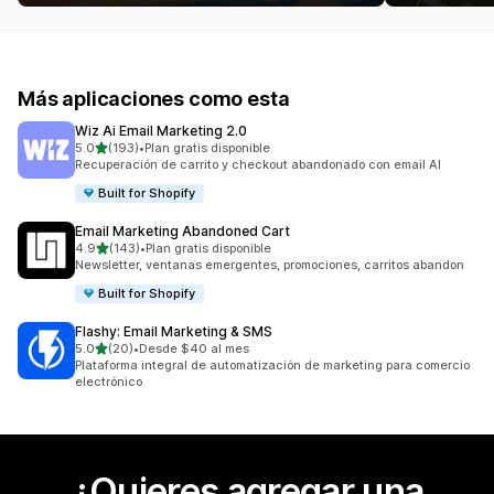
Más aplicaciones como esta
Wiz Ai Email Marketing 2.0
de 5 estrellas
5.0
(193)
•
Plan gratis disponible
193 reseñas en total
Recuperación de carrito y checkout abandonado con email AI
Built for Shopify
Email Marketing Abandoned Cart
de 5 estrellas
4.9
(143)
•
Plan gratis disponible
143 reseñas en total
Newsletter, ventanas emergentes, promociones, carritos abandon
Built for Shopify
Flashy: Email Marketing & SMS
de 5 estrellas
5.0
(20)
•
Desde $40 al mes
20 reseñas en total
Plataforma integral de automatización de marketing para comercio
electrónico
¿Quieres agregar una