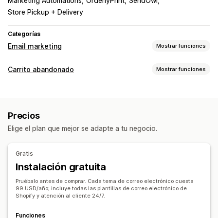
Marketing Automations
OrderlyPrint
SendOwl
Store Pickup + Delivery
Categorías
Email marketing
Mostrar funciones
Tipos de campañas de marketing
Carrito abandonado
Mostrar funciones
Campañas por correo electrónico
Descuentos
Recuperación de carritos
Correos electrónicos por venta adicional
Recordatorios de correo electrónico
Correos electrónicos por venta cruzada
Precios
Campañas personalizadas
Ofertas de descuentos
Correos electrónicos sobre el carrito
Elige el plan que mejor se adapte a tu negocio.
Ofertas por tiempo limitado
Seguimiento de conversión
Correos electrónicos sobre el pago
Carrito abandonado
Flujos de trabajos automatizados
Abandono de la navegación
Gratis
Correos electrónicos de bienvenida
Opciones de muestra
Instalación gratuita
Correos electrónicos de seguimiento
Promoción de marca personalizada
Correos electrónicos sobre ahorros
Pruébalo antes de comprar. Cada tema de correo electrónico cuesta
Códigos de descuento personalizados
Plantillas
99 USD/año; incluye todas las plantillas de correo electrónico de
Recomendaciones de productos
Shopify y atención al cliente 24/7.
Widgets personalizables
Múltiples idiomas
Seguimiento del comportamiento
Campañas de gestión
Funciones