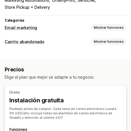
Marketing Automations
OrderlyPrint
SendOwl
Store Pickup + Delivery
Categorías
Email marketing
Mostrar funciones
Tipos de campañas de marketing
Carrito abandonado
Mostrar funciones
Campañas por correo electrónico
Descuentos
Recuperación de carritos
Correos electrónicos por venta adicional
Recordatorios de correo electrónico
Correos electrónicos por venta cruzada
Precios
Campañas personalizadas
Ofertas de descuentos
Correos electrónicos sobre el carrito
Elige el plan que mejor se adapte a tu negocio.
Ofertas por tiempo limitado
Seguimiento de conversión
Correos electrónicos sobre el pago
Carrito abandonado
Flujos de trabajos automatizados
Abandono de la navegación
Gratis
Correos electrónicos de bienvenida
Opciones de muestra
Instalación gratuita
Correos electrónicos de seguimiento
Promoción de marca personalizada
Correos electrónicos sobre ahorros
Pruébalo antes de comprar. Cada tema de correo electrónico cuesta
Códigos de descuento personalizados
Plantillas
99 USD/año; incluye todas las plantillas de correo electrónico de
Recomendaciones de productos
Shopify y atención al cliente 24/7.
Widgets personalizables
Múltiples idiomas
Seguimiento del comportamiento
Campañas de gestión
Funciones