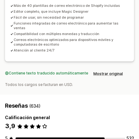
Herramienta de edición
Plantillas
Traducción
Más de 40 plantillas de correo electrónico de Shopify incluidas
Editor completo, que incluye Magic Designer
Localización
Código personalizado
Fácil de usar, sin necesidad de programar
Fuentes personalizadas
Edición masiva
Funciones integradas de correo electrónico para aumentar las
ventas
Automatizaciones
Seguimiento
Informes
Compatibilidad con múltiples monedas y traducción
Informes y estadísticas
Correos electrónicos optimizados para dispositivos móviles y
computadoras de escritorio
Atención al cliente 24/7
Contiene texto traducido automáticamente
Mostrar original
Todos los cargos se facturan en USD.
Reseñas
(634)
Calificación general
3,9
5
532