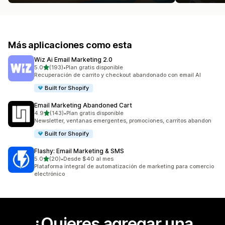
Más aplicaciones como esta
Wiz Ai Email Marketing 2.0
de 5 estrellas
5.0
(193)
•
Plan gratis disponible
193 reseñas en total
Recuperación de carrito y checkout abandonado con email AI
Built for Shopify
Email Marketing Abandoned Cart
de 5 estrellas
4.9
(143)
•
Plan gratis disponible
143 reseñas en total
Newsletter, ventanas emergentes, promociones, carritos abandon
Built for Shopify
Flashy: Email Marketing & SMS
de 5 estrellas
5.0
(20)
•
Desde $40 al mes
20 reseñas en total
Plataforma integral de automatización de marketing para comercio
electrónico
¿Quieres agregar una