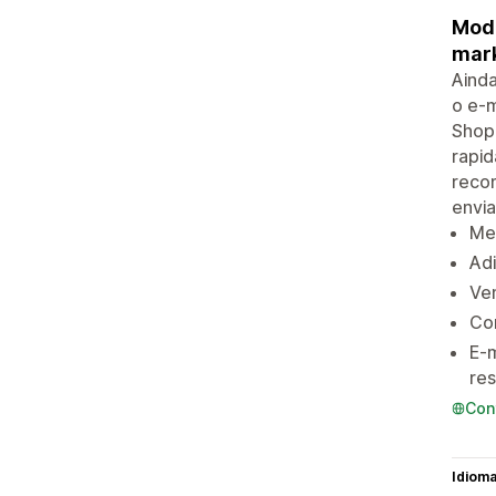
Mode
mark
Ainda
o e-m
Shopi
rapid
recom
envia
Mel
Adi
Ve
Com
E-m
res
Con
Idiom