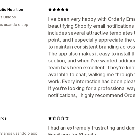
tic Nutrition
s Unidos
I've been very happy with Orderly Ema
es usando o app
beautifying Shopify email notification
includes several attractive templates 
point, and I especially appreciate the
to maintain consistent branding across
The app also makes it easy to install t
section, and when I've wanted addition
team has been excellent. They're kno
available to chat, walking me through 
work. Every interaction has been pleas
If you're looking for a professional w
notifications, I highly recommend Orde
ards
I had an extremely frustrating and da
8 anos usando o app
Email app for Shopify.