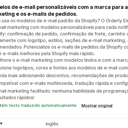
los de e-mail personalizáveis com a marca para a 
eting e os e-mails de pedidos.
 usa os modelos de e-mail padrão da Shopify? O Orderly Em
ail marketing com modelos personalizáveis para cada notif
fy: confirmação de pedido, confirmação de frete, carrinho
amente com logotipo, estilos, seções de e-mail marketing,
endados. Potencialize os e-mails de pedidos da Shopify c
r e-mails melhores pela Shopify mais rápido.
hore o e-mail marketing com modelos lindos e com a marca
cione logotipos, cores e fontes aos modelos de e-mail co
nda mais adicionando descontos, recomendações de produto
patível com e-mails multimoeda, tradução rápida e config
ail marketing facilitado: nenhuma habilidade de programaç
ultados rápidos!
tém texto traduzido automaticamente
Mostrar original
as
inglês