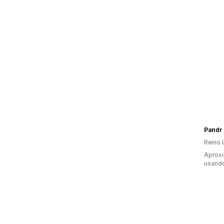
Pandr
Reino 
Aprox
usand