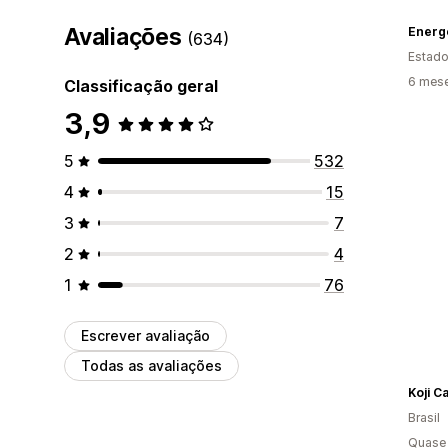
Avaliações
Energe
(634)
Estado
6 mes
Classificação geral
3,9
5
532
4
15
3
7
2
4
1
76
Escrever avaliação
Todas as avaliações
Koji C
Brasil
Quase 